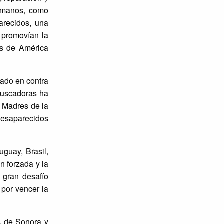
humanos, como
recidos, una
 promovían la
es de América
hado en contra
buscadoras ha
s Madres de la
Desaparecidos
uguay, Brasil,
n forzada y la
 gran desafío
 por vencer la
s de Sonora y