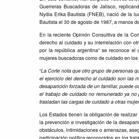
Guerreras Buscadoras de Jalisco, replican
Nydia Erika Bautista (FNEB), nació de la luc
Bautista el 30 de agosto de 1987, a manos de
En la reciente Opinión Consultiva de la Co
derecho al cuidado y su interrelación con ot
por la república argentina” se reconoce e
mujeres buscadoras como de cuidado en los 
“
La Corte nota que otro grupo de personas qu
el ejercicio del derecho al cuidado son las 
desaparición forzada de un familiar, puede o
el trabajo de cuidado no remunerado ya no 
trasladan las cargas de cuidado a otras mujer
Los Estados tienen la obligación de realizar
la prevención e investigación de la desapari
obstáculos, intimidaciones o amenazas, ase
participación política reconocidos en los tr