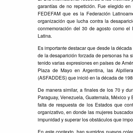
garantías de no repetición. Fue elegido e
FEDEFAM que es la Federación Latinoamer
organización que lucha contra la desapari
conmemoración del 30 de agosto como el D
Latina.
Es importante destacar que desde la década d
de la desaparición forzada de personas ha 
tenido varias expresiones en países de Améri
Plaza de Mayo en Argentina, las Alpiller
(ASFADDES) que inició en la década de 198
De manera similar, a finales de los 70 y du
Paraguay, Venezuela, Guatemala, México y El
falta de respuesta de los Estados que con
organizativo, en donde las mujeres buscadora
impunidad y superar los obstáculos que impo
En este contexto, han surgidos nuevos col