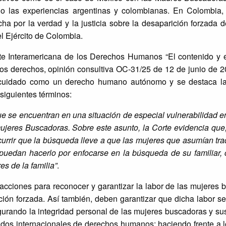
do las experiencias argentinas y colombianas. En Colombia,
ha por la verdad y la justicia sobre la desaparición forzada 
l Ejército de Colombia.
rte Interamericana de los Derechos Humanos “El contenido y e
ros derechos, opinión consultiva OC-31/25 de 12 de junio de 2
l cuidado como un derecho humano autónomo y se destaca la
siguientes términos:
e se encuentran en una situación de especial vulnerabilidad e
mujeres Buscadoras. Sobre este asunto, la Corte evidencia que, 
currir que la búsqueda lleve a que las mujeres que asumían tr
puedan hacerlo por enfocarse en la búsqueda de su familiar, 
es de la familia”
.
 acciones para reconocer y garantizar la labor de las mujeres
ción forzada. Así también, deben garantizar que dicha labor se
gurando la integridad personal de las mujeres buscadoras y su
atados internacionales de derechos humanos; haciendo frente a 