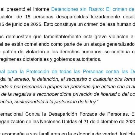
nal presentó el Informe
Detenciones sin Rastro: El crimen de
ituación de 15 personas desaparecidas forzadamente desde
l 15 de junio de 2025. Esto constituye un crimen de lesa humani
s demuestran que lamentablemente esta grave violación a
l se están cometiendo como parte de un ataque generalizado 
te patrón de violación a los derechos humanos, se continúa 
egímenes dictatoriales y gobiernos autoritarios.
nal para la Protección de todas las Personas contra las D
zada
“el arresto, la detención, el secuestro o cualquier otra form
tado o por personas o grupos de personas que actúan con la au
de la negativa a reconocer dicha privación de libertad o del o
cida, sustrayéndola a la protección de la ley.”
ernacional Contra la Desaparición Forzada de Personas. E
rganización de las Naciones Unidas el 21 de diciembre de 202
y acompaña a sus familiares en la exigencia de verdad, justicia