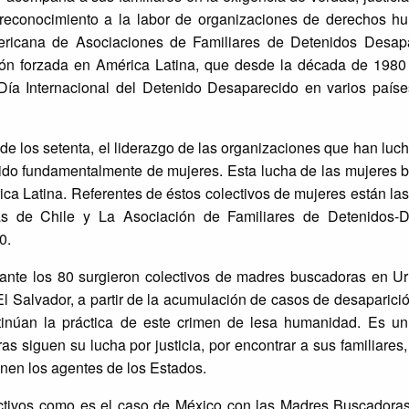
n reconocimiento a la labor de organizaciones de derechos 
icana de Asociaciones de Familiares de Detenidos Desapa
ción forzada en América Latina, que desde la década de 1980
ía Internacional del Detenido Desaparecido en varios país
e los setenta, el liderazgo de las organizaciones que han luc
sido fundamentalmente de mujeres. Esta lucha de las mujeres 
ca Latina. Referentes de éstos colectivos de mujeres están la
as de Chile y La Asociación de Familiares de Detenidos-
0.
rante los 80 surgieron colectivos de madres buscadoras en Ur
 Salvador, a partir de la acumulación de casos de desaparició
tinúan la práctica de este crimen de lesa humanidad. Es un
s siguen su lucha por justicia, por encontrar a sus familiares,
nen los agentes de los Estados.
ectivos como es el caso de México con las Madres Buscadora