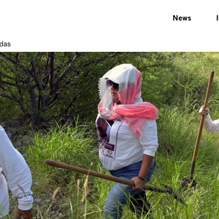
News
idas