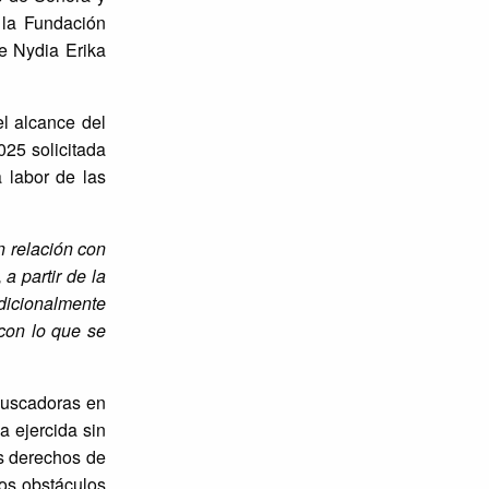
 la Fundación
de Nydia Erika
l alcance del
025 solicitada
 labor de las
n relación con
a partir de la
adicionalmente
con lo que se
 buscadoras en
a ejercida sin
s derechos de
los obstáculos