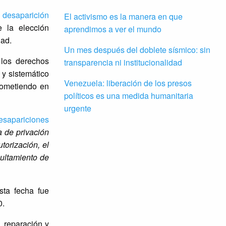
 desaparición
El activismo es la manera en que
 la elección
aprendimos a ver el mundo
dad.
Un mes después del doblete sísmico: sin
 los derechos
transparencia ni institucionalidad
y sistemático
Venezuela: liberación de los presos
cometiendo en
políticos es una medida humanitaria
urgente
esapariciones
a de privación
torización, el
cultamiento de
sta fecha fue
0.
, reparación y