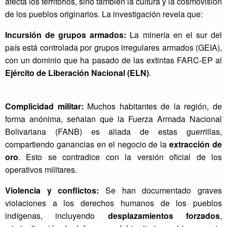
afecta los territorios, sino también la cultura y la cosmovisión
(
de los pueblos originarios. La investigación revela que:
O
b
Incursión de grupos armados:
La minería en el sur del
s
país está controlada por grupos irregulares armados (GEIA),
e
con un dominio que ha pasado de las extintas FARC-EP al
r
v
Ejército de Liberación Nacional (ELN)
.
a
t
o
Complicidad militar:
Muchos habitantes de la región, de
r
forma anónima, señalan que la Fuerza Armada Nacional
i
Bolivariana (FANB) es aliada de estas guerrillas,
o
compartiendo ganancias en el negocio de la
extracción de
p
oro
. Esto se contradice con la versión oficial de los
a
operativos militares.
r
a
Violencia y conflictos:
Se han documentado graves
l
violaciones a los derechos humanos de los pueblos
a
indígenas, incluyendo
desplazamientos forzados
,
D
e