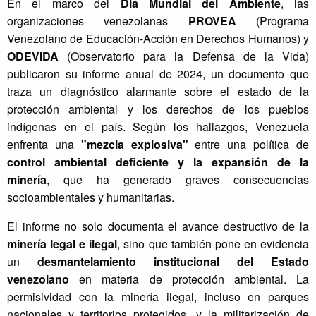
En el marco del
Día Mundial del Ambiente
, las
d
organizaciones venezolanas
PROVEA
(Programa
e
Venezolano de Educación-Acción en Derechos Humanos) y
l
ODEVIDA
(Observatorio para la Defensa de la Vida)
D
í
publicaron su informe anual de 2024, un documento que
a
traza un diagnóstico alarmante sobre el estado de la
M
protección ambiental y los derechos de los pueblos
u
indígenas en el país. Según los hallazgos, Venezuela
n
enfrenta una
"mezcla explosiva"
entre una política de
d
control ambiental deficiente y la expansión de la
i
minería
, que ha generado graves consecuencias
a
l
socioambientales y humanitarias.
d
El informe no solo documenta el avance destructivo de la
e
l
minería legal e ilegal
, sino que también pone en evidencia
A
un
desmantelamiento institucional del Estado
m
venezolano
en materia de protección ambiental. La
b
permisividad con la minería ilegal, incluso en parques
i
nacionales y territorios protegidos, y la militarización de