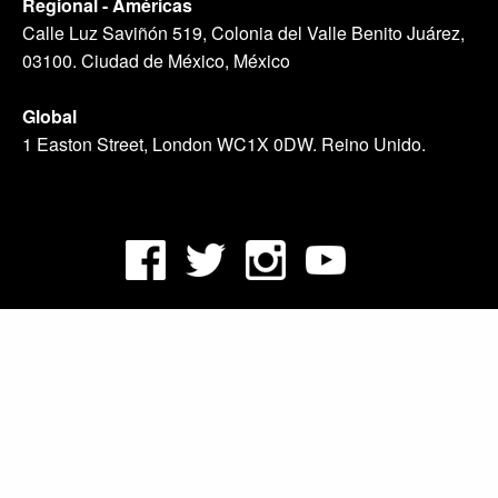
Regional - Américas
m
Calle Luz Saviñón 519, Colonia del Valle Benito Juárez,
a
03100. Ciudad de México, México
n
t
e
Global
s
1 Easton Street, London WC1X 0DW. Reino Unido.
o
b
r
e
e
l
e
s
t
a
d
o
d
e