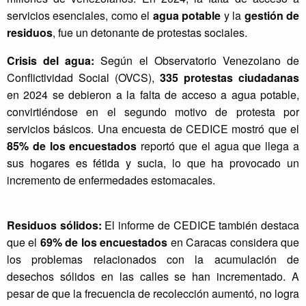
d
servicios esenciales, como el
agua potable
y la
gestión de
u
residuos
, fue un detonante de protestas sociales.
c
a
Crisis del agua:
Según el Observatorio Venezolano de
c
Conflictividad Social (OVCS),
335 protestas ciudadanas
i
ó
en 2024 se debieron a la falta de acceso a agua potable,
n
convirtiéndose en el segundo motivo de protesta por
-
servicios básicos. Una encuesta de CEDICE mostró que el
A
85% de los encuestados
reportó que el agua que llega a
c
sus hogares es fétida y sucia, lo que ha provocado un
c
incremento de enfermedades estomacales.
i
ó
n
Residuos sólidos:
El informe de CEDICE también destaca
e
que el
69% de los encuestados
en Caracas considera que
n
D
los problemas relacionados con la acumulación de
e
desechos sólidos en las calles se han incrementado. A
r
pesar de que la frecuencia de recolección aumentó, no logra
e