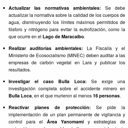
a
Actualizar las normativas ambientales:
Se debe
r
actualizar la normativa sobre la calidad de los cuerpos de
o
agua, disminuyendo los límites máximos permitidos de
n
fósforo y nitrógeno para evitar la eutrofización, como la
s
u
que ocurre en el
Lago de Maracaibo
.
i
Realizar auditorías ambientales:
La Fiscalía y el
n
f
Ministerio de Ecosocialismo (MINEC) deben auditar a las
o
empresas de carbón vegetal en Lara y publicar los
r
resultados.
m
e
Investigar el caso Bulla Loca:
Se exige una
a
investigación completa sobre el accidente minero en
n
Bulla Loca
, en el que murieron al menos
16 personas
.
u
a
Reactivar planes de protección:
Se pide la
l
implementación de un plan permanente de vigilancia y
d
control para el
Área Yanomami
y estrategias de
e