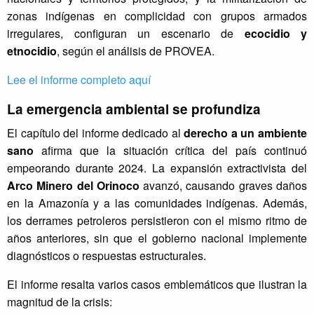
e
zonas indígenas en complicidad con grupos armados
n
irregulares, configuran un escenario de
ecocidio y
t
e
etnocidio
, según el análisis de PROVEA.
,
Lee el informe completo aquí
l
a
La emergencia ambiental se profundiza
s
o
El capítulo del informe dedicado al
derecho a un ambiente
r
sano
afirma que la situación crítica del país continuó
g
empeorando durante 2024. La expansión extractivista del
a
Arco Minero del Orinoco
avanzó, causando graves daños
n
en la Amazonía y a las comunidades indígenas. Además,
i
z
los derrames petroleros persistieron con el mismo ritmo de
a
años anteriores, sin que el gobierno nacional implemente
c
diagnósticos o respuestas estructurales.
i
o
El informe resalta varios casos emblemáticos que ilustran la
n
magnitud de la crisis:
e