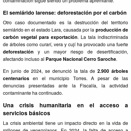
contaminación sigue siendo un problema apremiante.
r
o
El semiárido larense: deforestación por el carbón
g
Otro caso documentado es la destrucción del territorio
r
a
semiárido en el estado Lara, causada por la
producción de
m
carbón vegetal para exportación
. La tala indiscriminada
a
de árboles como curarí, vera y cují ha provocado una fuerte
V
deforestación
y un mayor riesgo de desertificación,
e
afectando incluso al
Parque Nacional Cerro Saroche
.
n
e
En junio de 2024, se denunció la tala de
2.900 árboles
z
centenarios
en el municipio Torres. A pesar de las
o
denuncias presentadas ante la Fiscalía, la actividad
l
contaminante ha continuado.
a
n
Una crisis humanitaria en el acceso a
o
servicios básicos
d
e
La crisis ambiental tiene un impacto directo en la vida de
E
millones de venezolanos. En 2024, la falta de acceso a