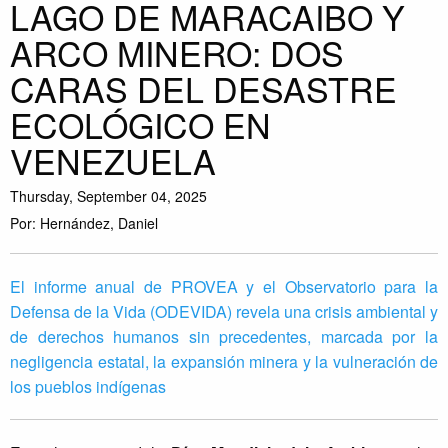
LAGO DE MARACAIBO Y
E
ARCO MINERO: DOS
l
5
CARAS DEL DESASTRE
d
e
ECOLÓGICO EN
j
VENEZUELA
u
n
Thursday, September 04, 2025
i
o
Por: Hernández, Daniel
,
e
n
El informe anual de PROVEA y el Observatorio para la
e
Defensa de la Vida (ODEVIDA) revela una crisis ambiental y
l
de derechos humanos sin precedentes, marcada por la
m
negligencia estatal, la expansión minera y la vulneración de
a
los pueblos indígenas
r
c
o