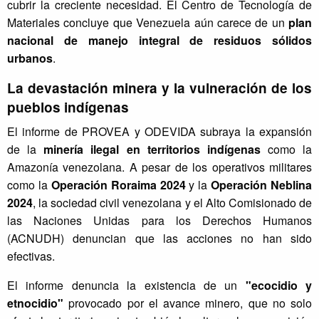
cubrir la creciente necesidad. El Centro de Tecnología de
c
Materiales concluye que Venezuela aún carece de un
plan
h
nacional de manejo integral de residuos sólidos
o
urbanos
.
s
H
La devastación minera y la vulneración de los
u
pueblos indígenas
m
a
El informe de PROVEA y ODEVIDA subraya la expansión
n
de la
minería ilegal en territorios indígenas
como la
o
Amazonía venezolana. A pesar de los operativos militares
s
como la
Operación Roraima 2024
y la
Operación Neblina
)
y
2024
, la sociedad civil venezolana y el Alto Comisionado de
O
las Naciones Unidas para los Derechos Humanos
D
(ACNUDH) denuncian que las acciones no han sido
E
efectivas.
V
I
El informe denuncia la existencia de un
"ecocidio y
D
etnocidio"
provocado por el avance minero, que no solo
A