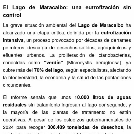
s
El Lago de Maracaibo: una eutrofización sin
v
control
e
La grave situación ambiental del
Lago de Maracaibo
ha
n
e
alcanzado una etapa crítica, definida por la
eutrofización
z
intensiva
, un proceso provocado por décadas de derrames
o
petroleros, descarga de desechos sólidos, agroquímicos y
l
efluentes urbanos. La proliferación de cianobacterias,
a
conocidas como
"verdín"
(Microcystis aeruginosa), ya
n
cubre más del
70% del lago
, según especialistas, afectando
a
la biodiversidad, la economía y la salud de las poblaciones
s
circundantes.
P
R
El informe señala que unos
10.000 litros de aguas
O
residuales
sin tratamiento ingresan al lago por segundo, y
V
E
la mayoría de las plantas de tratamiento no están
A
operativas. A pesar de los esfuerzos gubernamentales de
(
2024 para recoger
306.409 toneladas de desechos
, la
P