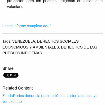
protección para los pueblos indígenas en aislamiento
2
voluntario.
0
2
4
,
Lee el informe completo aquí
u
n
d
Tags:
VENEZUELA,
DERECHOS SOCIALES
o
ECONÓMICOS Y AMBIENTALES,
DERECHOS DE LOS
c
PUEBLOS INDÍGENAS.
u
m
e
Share
n
t
o
q
Related Content
u
e
FundaRedes denuncia destrucción del sistema educativo
t
venezolano
r