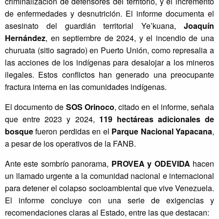
criminalización de defensores del territorio, y el incremento
f
de enfermedades y desnutrición. El informe documenta el
e
asesinato del guardián territorial Ye’kuana,
Joaquín
n
Hernández
, en septiembre de 2024, y el incendio de una
s
churuata (sitio sagrado) en Puerto Unión, como represalia a
a
las acciones de los indígenas para desalojar a los mineros
d
ilegales. Estos conflictos han generado una preocupante
e
fractura interna en las comunidades indígenas.
l
a
El documento de
SOS Orinoco
, citado en el informe, señala
V
que entre 2023 y 2024,
119 hectáreas adicionales de
i
d
bosque
fueron perdidas en el
Parque Nacional Yapacana
,
a
a pesar de los operativos de la FANB.
)
p
Ante este sombrío panorama,
PROVEA y ODEVIDA
hacen
u
un llamado urgente a la comunidad nacional e internacional
b
para detener el colapso socioambiental que vive Venezuela.
l
El informe concluye con una serie de exigencias y
i
recomendaciones claras al Estado, entre las que destacan:
c