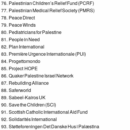
Palestinian Children’s Relief Fund (PCRF)
Palestinian Medical Relief Society (PMRS)
Peace Direct
Peace Winds
Pediatricians for Palestine
People in Need
Plan International
Première Urgence Internationale (PUI)
Progettomondo
Project HOPE
Quaker Palestine Israel Network
Rebuilding Alliance
Saferworld
Sabeel-Kairos UK
Save the Children (SCI)
Scottish Catholic International Aid Fund
Solidarités International
Støtteforeningen Det Danske Hus i Palæstina