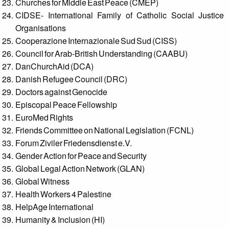
Churches for Middle East Peace (CMEP)
CIDSE- International Family of Catholic Social Justice
Organisations
Cooperazione Internazionale Sud Sud (CISS)
Council for Arab-British Understanding (CAABU)
DanChurchAid (DCA)
Danish Refugee Council (DRC)
Doctors against Genocide
Episcopal Peace Fellowship
EuroMed Rights
Friends Committee on National Legislation (FCNL)
Forum Ziviler Friedensdienst e.V.
Gender Action for Peace and Security
Global Legal Action Network (GLAN)
Global Witness
Health Workers 4 Palestine
HelpAge International
Humanity & Inclusion (HI)