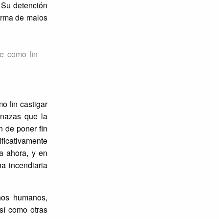
. Su detención
forma de malos
ne como fin
o fin castigar
enazas que la
n de poner fin
ficativamente
a ahora, y en
na incendiaria
chos humanos,
sí como otras