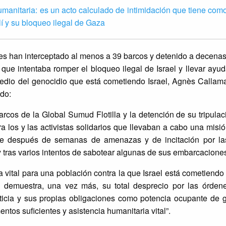
manitaria: es un acto calculado de intimidación que tiene como 
elí y su bloqueo ilegal de Gaza
líes han interceptado al menos a 39 barcos y detenido a decen
a que intentaba romper el bloqueo ilegal de Israel y llevar ayu
edio del genocidio que está cometiendo Israel, Agnès Callamar
ado:
barcos de la Global Sumud Flotilla y la detención de su tripulaci
 los y las activistas solidarios que llevaban a cabo una misi
uce después de semanas de amenazas y de incitación por la
es, y tras varios intentos de sabotear algunas de sus embarcacione
vital para una población contra la que Israel está cometiendo
l demuestra, una vez más, su total desprecio por las órden
sticia y sus propias obligaciones como potencia ocupante de g
ntos suficientes y asistencia humanitaria vital”.