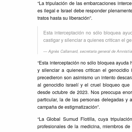
“La tripulación de las embarcaciones interc
es ilegal e Israel debe responder plenament
tratos hasta su liberación”.
Esta interceptación no sólo bloquea ayud
castigar y silenciar a quienes critican el g
Agnès Callamard, secretaria general de Amnistía
“Esta interceptación no sólo bloquea ayuda h
y silenciar a quienes critican el genocidi
precedieron son asimismo un intento descarad
al genocidio israelí y el cruel bloqueo qu
desde octubre de 2023. Nos preocupa enor
particular, la de las personas delegadas y 
campaña de estigmatización”.
“La Global Sumud Flotilla, cuya tripulaci
profesionales de la medicina, miembros de 