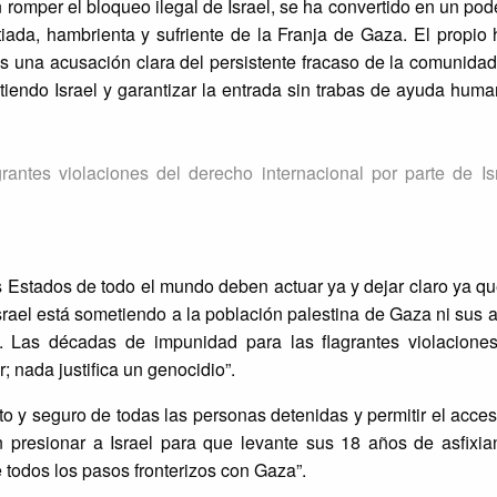
an romper el bloqueo ilegal de Israel, se ha convertido en un po
itiada, hambrienta y sufriente de la Franja de Gaza. El propi
 una acusación clara del persistente fracaso de la comunidad
endo Israel y garantizar la entrada sin trabas de ayuda human
antes violaciones del derecho internacional por parte de I
 Estados de todo el mundo deben actuar ya y dejar claro ya q
srael está sometiendo a la población palestina de Gaza ni sus 
as. Las décadas de impunidad para las flagrantes violacione
; nada justifica un genocidio”.
to y seguro de todas las personas detenidas y permitir el acces
resionar a Israel para que levante sus 18 años de asfixia
 todos los pasos fronterizos con Gaza”.