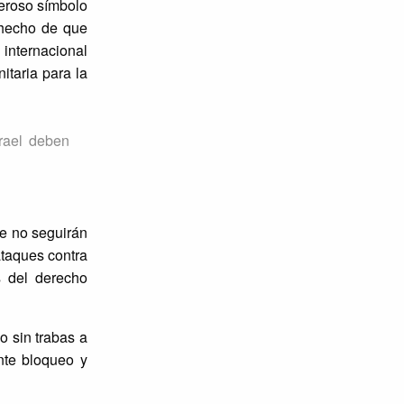
deroso símbolo
o hecho de que
 internacional
itaria para la
srael deben
ue no seguirán
ataques contra
s del derecho
o sin trabas a
nte bloqueo y