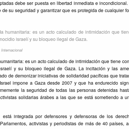
eptadas debe ser puesta en libertad inmediata e incondicional
e de su seguridad y garantizar que es protegida de cualquier 
a humanitaria: es un acto calculado de intimidación que tie
enocidio israelí y su bloqueo ilegal de Gaza.
 Internacional
umanitaria: es un acto calculado de intimidación que tiene com
o israelí y su bloqueo ilegal de Gaza. La incitación y las am
o de demonizar iniciativas de solidaridad pacíficas que trata
e Israel impone a Gaza desde 2007 y que ha endurecido signi
memente la seguridad de todas las personas detenidas hast
activistas solidarias árabes a las que se está sometiendo a u
ón está integrada por defensores y defensoras de los dere
Parlamentos, activistas y periodistas de más de 40 países, a