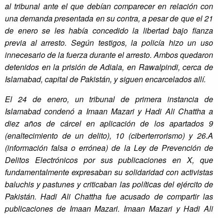
al tribunal ante el que debían comparecer en relación con
una demanda presentada en su contra, a pesar de que el 21
de enero se les había concedido la libertad bajo fianza
previa al arresto. Según testigos, la policía hizo un uso
innecesario de la fuerza durante el arresto. Ambos quedaron
detenidos en la prisión de Adiala, en Rawalpindi, cerca de
Islamabad, capital de Pakistán, y siguen encarcelados allí.
El 24 de enero, un tribunal de primera instancia de
Islamabad condenó a Imaan Mazari y Hadi Ali Chattha
a
diez años de cárcel en aplicación de los apartados 9
(enaltecimiento de un delito), 10 (ciberterrorismo) y 26.A
(información falsa o errónea) de la Ley de Prevención de
Delitos Electrónicos por sus publicaciones en X, que
fundamentalmente expresaban su solidaridad con activistas
baluchis y pastunes y criticaban las políticas del ejército de
Pakistán. Hadi Ali Chattha fue acusado de compartir las
publicaciones de Imaan Mazari. Imaan Mazari y Hadi Ali