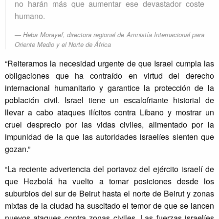
no harán más que aumentar ese devastador coste
humano.
Heba Morayef, directora regional de Amnistía Internacional para
Oriente Medio y el Norte de África
“Reiteramos la necesidad urgente de que Israel cumpla las
obligaciones que ha contraído en virtud del derecho
internacional humanitario y garantice la protección de la
población civil. Israel tiene un escalofriante historial de
llevar a cabo ataques ilícitos contra Líbano y mostrar un
cruel desprecio por las vidas civiles, alimentado por la
impunidad de la que las autoridades israelíes sienten que
gozan.”
“La reciente advertencia del portavoz del ejército israelí de
que Hezbolá ha vuelto a tomar posiciones desde los
suburbios del sur de Beirut hasta el norte de Beirut y zonas
mixtas de la ciudad ha suscitado el temor de que se lancen
nuevos ataques contra zonas civiles. Las fuerzas israelíes