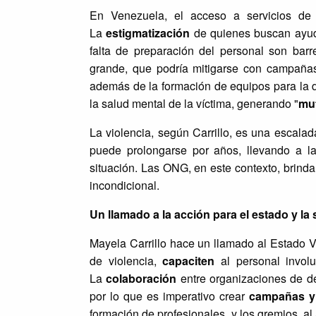
En Venezuela, el acceso a servicios de s
La
estigmatización
de quienes buscan ayuda,
falta de preparación del personal son barre
grande, que podría mitigarse con campañas
además de la formación de equipos para la 
la salud mental de la víctima, generando "
mut
La violencia, según Carrillo, es una escalad
puede prolongarse por años, llevando a l
situación. Las ONG, en este contexto, brind
incondicional.
Un llamado a la acción para el estado y la
Mayela Carrillo hace un llamado al Estado
de violencia,
capacite
n
al personal invol
La
colaboración
entre organizaciones de de
por lo que es imperativo crear
campañas y
formación de profesionales, y los gremios, al