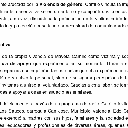
nte afectada por la
violencia de género
. Carrillo vincula la i
lmente, desenvolverse en su entorno y compartir sus talentos
sto, a su vez, distorsiona la percepción de la víctima sobre
l
idado y protección, resaltando la necesidad de comunicar ade
ctiva
 de la propia vivencia de Mayela Carrillo como víctima y sob
ncia de apoyo
que experimentó en su momento. Durante s
ar espacios que suplieran las carencias que ella experimentó, 
gió de su historia personal, sino de su aguda percepción de l
invitarlas a unirse al voluntariado. Gracias a esta labor, se fo
adas a apoyar a otras en situaciones similares.
. Inicialmente, a través de un programa de radio, Carrillo invit
e Los Sauces, parroquia San José, Municipio Valencia, Edo C
se extendió a madres con sus hijos, familiares y la sociedad 
res, educadores y profesionales de diversas áreas, quienes 