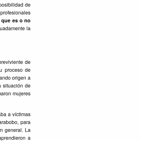
mposibilidad de
 profesionales
o que es o no
cuadamente la
reviviente de
u proceso de
dando origen a
a situación de
rmaron mujeres
aba a víctimas
arabobo, para
en general. La
aprendieron a