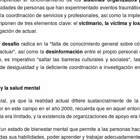
esidades de personas que han experimentado eventos traumátic
 la coordinación de servicios y profesionales, así como la imp
mponen de tres elementos clave: el
victimari
o, la víctima y lo
gación de actuar.
 desafío
radica en la "falta de conocimiento general sobre c
actuar", así como la
desinformación
entre el propio personal
es imperativo "saltar las barreras culturales y sociales", la
s de desigualdad y la deficiente coordinación e investigación e
y la salud mental
cial, ya que la realidad actual difiere sustancialmente de l
abor en este campo en el año 2000, recuerda que en aquel ento
ia era limitado, y la existencia de organizaciones de apoyo era i
n estado de bienestar mental que permite a las personas hace
odas sus habilidades, poder aprender y trabajar adecuadamente 