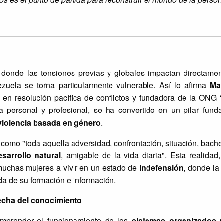
 donde las tensiones previas y globales impactan directamen
ezuela se torna particularmente vulnerable. Así lo afirma
Ma
en resolución pacífica de conflictos y fundadora de la ONG 
a personal y profesional, se ha convertido en un pilar fund
violencia basada en género
.
es como "toda aquella adversidad, confrontación, situación, bach
esarrollo natural
, amigable de la vida diaria". Esta realida
muchas mujeres a vivir en un estado de
indefensión
, donde la
da de su formación e información.
echa del conocimiento
comprender el funcionamiento de los
sistemas organizados 