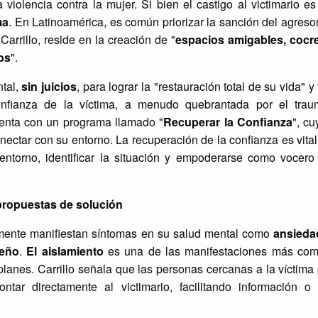
iolencia contra la mujer. Si bien el castigo al victimario es
ma
. En Latinoamérica, es común priorizar la sanción del agresor
 Carrillo, reside en la creación de "
espacios amigables, cocr
os
".
tal,
sin juicios
, para lograr la "restauración total de su vida" y
confianza de la víctima, a menudo quebrantada por el tra
uenta con un programa llamado "
Recuperar la Confianza
", cu
onectar con su entorno. La recuperación de la confianza es vital
l entorno, identificar la situación y empoderarse como vocero
 propuestas de solución
emente manifiestan síntomas en su salud mental como
ansieda
ueño
.
El aislamiento
es una de las manifestaciones más com
 planes. Carrillo señala que las personas cercanas a la víctima
ntar directamente al victimario, facilitando información o