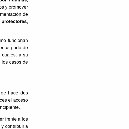
os y promover
lementación de
s protectores
,
ómo funcionan
 encargado de
s cuales, a su
n los casos de
a de hace dos
nces el acceso
ncipiente.
r frente a los
y contribuir a