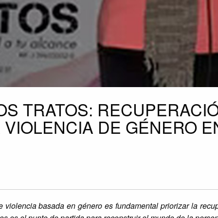
OS TRATOS: RECUPERACIÓ
 VIOLENCIA DE GÉNERO E
e violencia basada en género es fundamental priorizar la recu
ios es el punto de partida para reconstruir el mundo de la perso