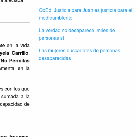
OpEd: Justicia para Juan es justicia para el
medioambiente
La verdad no desaparece, miles de
personas sí
te en la vida
Las mujeres buscadoras de personas
yela Carrillo
,
desaparecidas
“
No Permitas
amental en la
es con los que
d, sumada a la
 capacidad de
por traumas
,