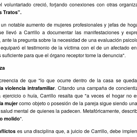
 el voluntariado creció, forjando conexiones con otras organi
 Tratos".
n un notable aumento de mujeres profesionales y jefas de hog
e llevó a Carrillo a documentar las manifestaciones y expr
, ante la pregunta sobre la necesidad de una evaluación psicol
 equiparó el testimonio de la víctima con el de un afectado e
es suficiente para que el órgano receptor tome la denuncia".
za
a creencia de que "lo que ocurre dentro de la casa se queda
a violencia intrafamiliar
. Citando una campaña de concienti
ejercicio o huía, Carrillo resalta que "a veces el hogar no e
la mujer
como objeto o posesión de la pareja sigue siendo una
a salud mental de quienes la padecen. Metafóricamente, describ
io molido
".
flictos
es una disciplina que, a juicio de Carrillo, debe imple