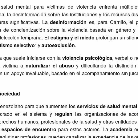
alud mental para víctimas de violencia enfrenta múltiple
 la desinformación sobre las instituciones y los recursos dis
ras significativas. La
desinformación
es, para Carrillo, el
 de concientización sobre la violencia basada en género y 
detección temprana. El
estigma y el miedo
prolongan un silen
ismo selectivo
" y
autoexclusión
.
a que suele iniciarse con la
violencia psicológica
, verbal o n
a víctima a
naturalizar el abuso
y dificultando la distinció
an un apoyo invaluable, basado en el acompañamiento sin juic
 sociedad
 Venezolano para que aumenten los
servicios de salud mental
ucrado en el sistema y
regule
n
las organizaciones de aco
rechos humanos, profesionales de la salud y otras entidades 
 espacios de encuentro
para estos actores. La
academia
es
 aglutinar profesiones, pueden canalizar la experiencia de las 