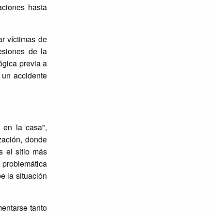
zaciones hasta
ar víctimas de
esiones de la
ógica previa a
n un accidente
 en la casa",
zación, donde
s el sitio más
 problemática
e la situación
mentarse tanto