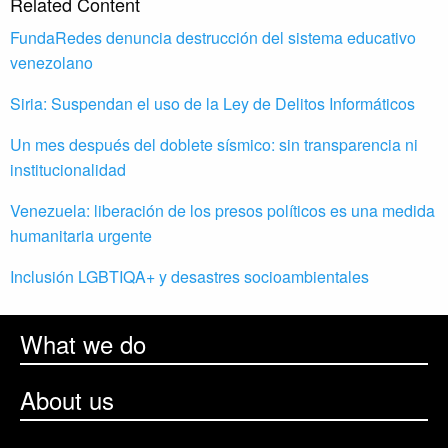
Related Content
FundaRedes denuncia destrucción del sistema educativo
venezolano
Siria: Suspendan el uso de la Ley de Delitos Informáticos
Un mes después del doblete sísmico: sin transparencia ni
institucionalidad
Venezuela: liberación de los presos políticos es una medida
humanitaria urgente
Inclusión LGBTIQA+ y desastres socioambientales
What we do
About us