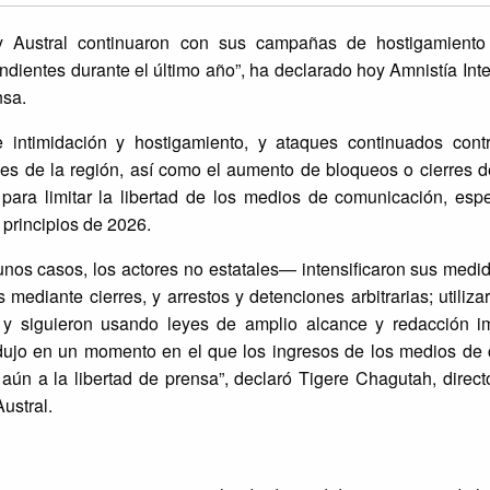
 y Austral continuaron con sus campañas de hostigamiento
endientes durante el último año”, ha declarado hoy Amnistía Int
nsa.
intimidación y hostigamiento, y ataques continuados con
s de la región, así como el aumento de bloqueos o cierres de
s para limitar la libertad de los medios de comunicación, esp
principios de 2026.
unos casos, los actores no estatales— intensificaron sus medi
mediante cierres, y arrestos y detenciones arbitrarias; utiliza
as y siguieron usando leyes de amplio alcance y redacción i
produjo en un momento en el que los ingresos de los medios de
aún a la libertad de prensa”, declaró Tigere Chagutah, direct
Austral.