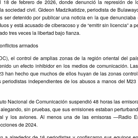
 18 de febrero de 2026, donde denunció la represión de l
la sociedad civil. Gideon Madzikatidze, periodista de Bulaway
as ser detenido por publicar una noticia en la que denunciaba
uos y está acusado de ciberacoso y de “emitir sin licencia” a p
ado tres veces la libertad bajo fianza.
onflictos armados
), el control de amplias zonas de la región oriental del país
nido un efecto inhibidor en los medios de comunicación. Las
M23 han hecho que muchos de ellos huyan de las zonas control
ros periodistas independientes de los abusos a manos del M23 
ituto Nacional de Comunicación suspendió 48 horas las emisor
 alegando, sin pruebas, que sus emisiones estaban perturband
local y los aviones. Al menos una de las emisoras —Radio 
lecciones de 2024.
n a alrededor de 16 periodistas y confiscaron sus equipos en 