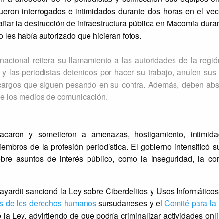
eron interrogados e intimidados durante dos horas en el vecin
fiar la destrucción de infraestructura pública en Macomia durant
o les había autorizado que hicieran fotos.
rnacional reitera su llamamiento a las autoridades de la regi
 y las periodistas detenidos por hacer su trabajo, anulen sus
s cargos que siguen pesando en su contra. Además, deben ab
 de los medios de comunicación.
caron y sometieron a amenazas, hostigamiento, intimidac
iembros de la profesión periodística. El gobierno intensificó s
bre asuntos de interés público, como la inseguridad, la cor
ayardit sancionó la Ley sobre Ciberdelitos y Usos Informático
as de los derechos humanos
sursudaneses y el
Comité para la
la Ley, advirtiendo de que podría criminalizar actividades onli