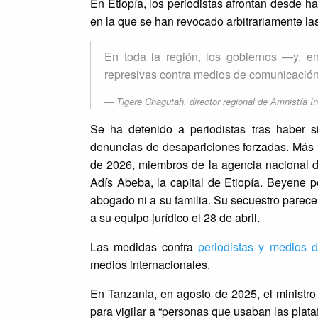
En Etiopía, los periodistas afrontan desde
en la que se han revocado arbitrariamente l
En toda la región, los gobiernos —y, e
represivas contra medios de comunicación y
Tigere Chagutah, director regional de Amnistía In
Se ha detenido a periodistas tras haber s
denuncias de desapariciones forzadas. Más
de 2026, miembros de la agencia nacional de
Adís Abeba, la capital de Etiopía. Beyene
abogado ni a su familia. Su secuestro parece
a su equipo jurídico el 28 de abril.
Las medidas contra
periodistas y medios 
medios internacionales.
En Tanzania, en agosto de 2025, el ministro d
para vigilar a “personas que usaban las plataf