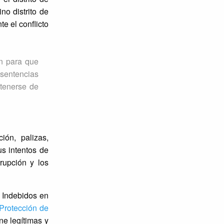
o distrito de
e el conflicto
ón para que
 sentencias
stenerse de
ión, palizas,
us intentos de
rupción y los
s Indebidos en
 Protección de
ne legítimas y