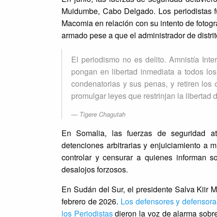
Muidumbe, Cabo Delgado. Los periodistas fu
Macomia en relación con su intento de fotogra
armado pese a que el administrador de distrit
El periodismo no es delito. Amnistía Inte
pongan en libertad inmediata a todos los
condenatorias y sus penas, y retiren lo
promulgar leyes que restrinjan la libertad
Tigere Chagutah
En Somalia, las fuerzas de seguridad ata
detenciones arbitrarias y enjuiciamiento a m
controlar y censurar a quienes informan so
desalojos forzosos.
En Sudán del Sur, el presidente Salva Kiir M
febrero de 2026.
Los defensores y defensor
los Periodistas
dieron la voz de alarma sobre 