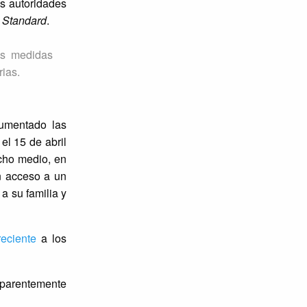
s autoridades
 Standard
.
us medidas
rias.
aumentado las
, el 15 de abril
icho medio, en
n acceso a un
a su familia y
eciente
a los
 aparentemente