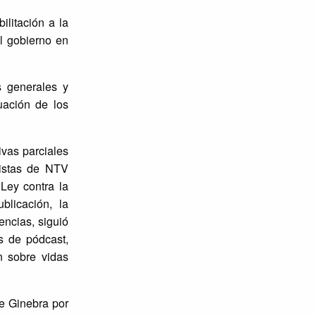
litación a la
l gobierno en
s generales y
uación de los
ivas parciales
distas de NTV
 Ley contra la
licación, la
encias, siguió
as de pódcast,
n sobre vidas
de Ginebra por