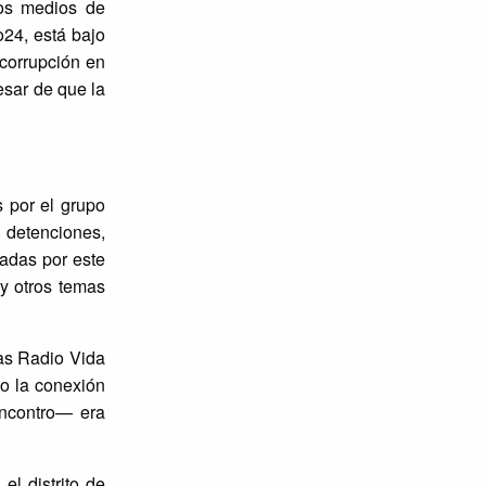
os medios de
o24, está bajo
 corrupción en
esar de que la
 por el grupo
 detenciones,
adas por este
y otros temas
as Radio Vida
o la conexión
Encontro— era
el distrito de