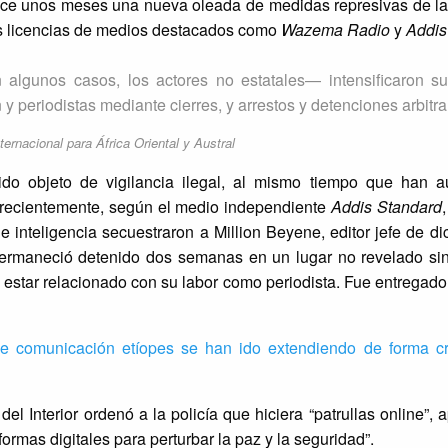
 hace unos meses una nueva oleada de medidas represivas de la
as licencias de medios destacados como
Wazema Radio
y
Addis
n algunos casos, los actores no estatales— intensificaron s
 periodistas mediante cierres, y arrestos y detenciones arbitra
ternacional para África Oriental y Austral
ido objeto de vigilancia ilegal, al mismo tiempo que han 
 recientemente, según el medio independiente
Addis Standard
 inteligencia secuestraron a Million Beyene, editor jefe de d
 permaneció detenido dos semanas en un lugar no revelado si
 estar relacionado con su labor como periodista. Fue entregado 
de comunicación etíopes se han ido extendiendo de forma cr
el Interior ordenó a la policía que hiciera “patrullas online”,
ormas digitales para perturbar la paz y la seguridad”.