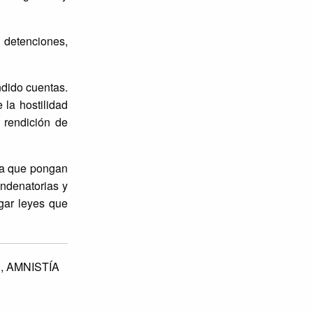
 detenciones,
ndido cuentas.
 la hostilidad
 rendición de
ara que pongan
ondenatorias y
gar leyes que
,
AMNISTÍA