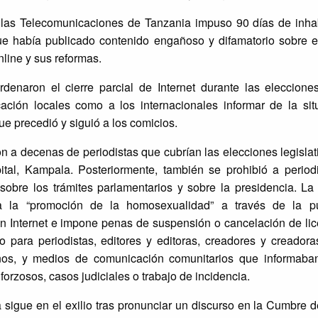
las Telecomunicaciones de Tanzania impuso 90 días de inhabi
ue había publicado contenido engañoso y difamatorio sobre e
line y sus reformas.
denaron el cierre parcial de Internet durante las eleccione
ación locales como a los internacionales informar de la sit
e precedió y siguió a los comicios.
 a decenas de periodistas que cubrían las elecciones legislat
l, Kampala. Posteriormente, también se prohibió a perio
sobre los trámites parlamentarios y sobre la presidencia. La
 la “promoción de la homosexualidad” a través de la pub
n en Internet e impone penas de suspensión o cancelación de lic
io para periodistas, editores y editoras, creadores y creador
nos, y medios de comunicación comunitarios que informaba
forzosos, casos judiciales o trabajo de incidencia.
sigue en el exilio tras pronunciar un discurso en la Cumbre 