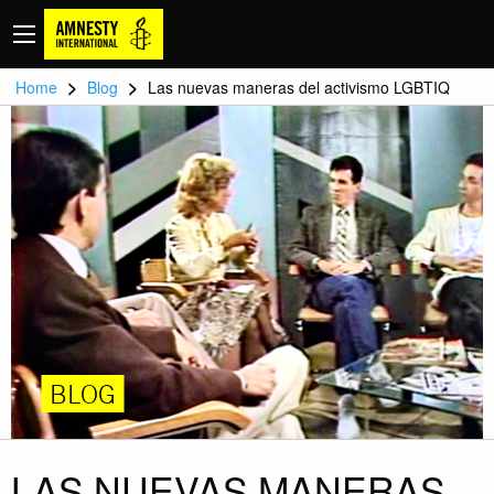
>
>
Home
Blog
Las nuevas maneras del activismo LGBTIQ
BLOG
LAS NUEVAS MANERAS