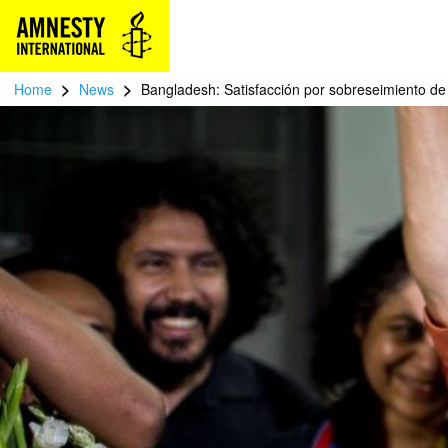
>
>
Home
News
Bangladesh: Satisfacción por sobreseimiento de