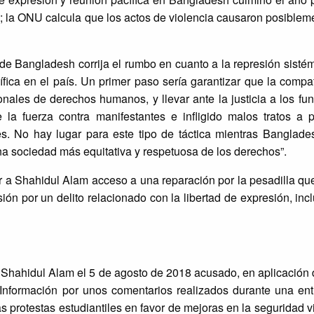
es; la ONU calcula que los actos de violencia causaron posiblem
de Bangladesh corrija el rumbo en cuanto a la represión sistém
ífica en el país. Un primer paso sería garantizar que la compat
onales de derechos humanos, y llevar ante la justicia a los fu
a fuerza contra manifestantes e infligido malos tratos a 
es. No hay lugar para este tipo de táctica mientras Banglades
a sociedad más equitativa y respetuosa de los derechos”.
 a Shahidul Alam acceso a una reparación por la pesadilla qu
n por un delito relacionado con la libertad de expresión, inclu
Shahidul Alam el 5 de agosto de 2018 acusado, en aplicación d
Información por unos comentarios realizados durante una entr
s protestas estudiantiles en favor de mejoras en la seguridad vi