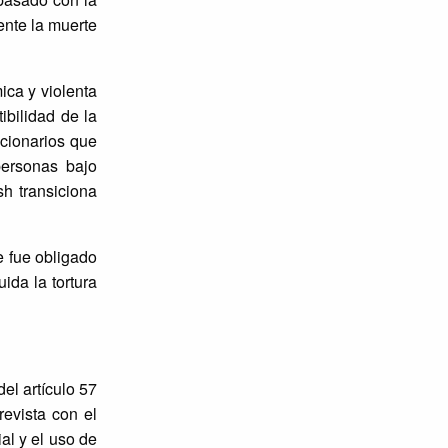
ente la muerte
ica y violenta
ibilidad de la
ncionarios que
personas bajo
h transiciona
e fue obligado
ida la tortura
el artículo 57
evista con el
al y el uso de