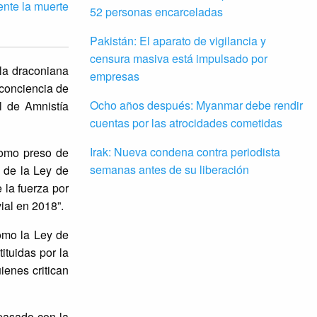
ente la muerte
52 personas encarceladas
Pakistán: El aparato de vigilancia y
censura masiva está impulsado por
 la draconiana
empresas
 conciencia de
Ocho años después: Myanmar debe rendir
l de Amnistía
cuentas por las atrocidades cometidas
Irak: Nueva condena contra periodista
como preso de
semanas antes de su liberación
n de la Ley de
 la fuerza por
ial en 2018”.
omo la Ley de
ituidas por la
ienes critican
 pasado con la