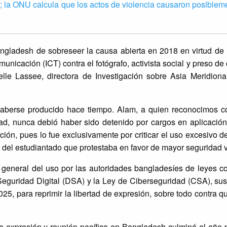
es; la ONU calcula que los actos de violencia causaron posiblem
angladesh de sobreseer la causa abierta en 2018 en virtud de
unicación (ICT) contra el fotógrafo, activista social y preso de
elle Lassee, directora de Investigación sobre Asia Meridiona
haberse producido hace tiempo. Alam, a quien reconocimos 
tad, nunca debió haber sido detenido por cargos en aplicació
ión, pues lo fue exclusivamente por criticar el uso excesivo de
 del estudiantado que protestaba en favor de mayor seguridad v
general del uso por las autoridades bangladesíes de leyes c
eguridad Digital (DSA) y la Ley de Ciberseguridad (CSA), sust
 para reprimir la libertad de expresión, sobre todo contra qu
 de expresión y reunión pacífica en Bangladesh culminó el año