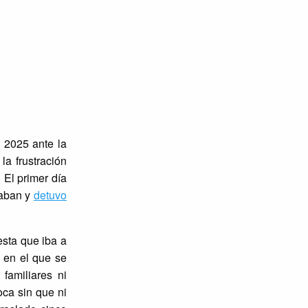
e 2025 ante la
la frustración
 El primer día
taban y
detuvo
esta que iba a
o en el que se
familiares ni
oca sin que ni