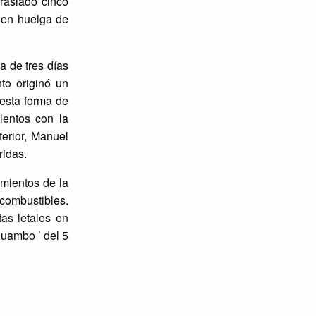
traslado cinco
 en huelga de
 de tres días
nto originó un
 esta forma de
lentos con la
terior, Manuel
ridas.
amientos de la
 combustibles.
as letales en
Huambo ’ del 5