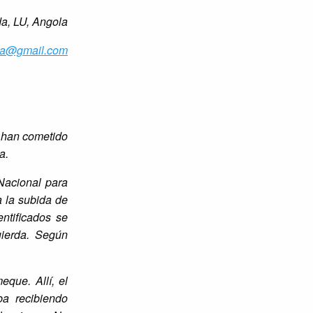
a, LU, Angola
la@gmail.com
 han cometido
a.
Nacional para
a la subida de
ntificados se
uierda. Según
que. Allí, el
a recibiendo