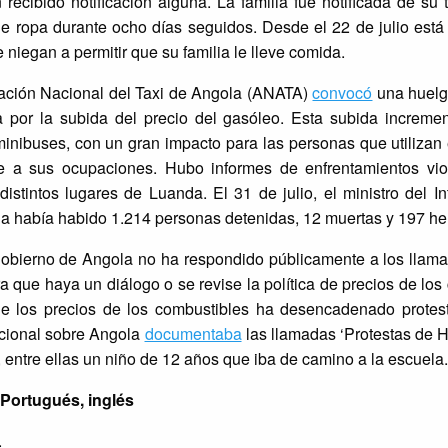
 recibido notificación alguna. La familia fue notificada de su 
 ropa durante ocho días seguidos. Desde el 22 de julio está
niegan a permitir que su familia le lleve comida.
iación Nacional del Taxi de Angola (ANATA)
convocó
una huelga
ta por la subida del precio del gasóleo. Esta subida increme
minibuses, con un gran impacto para las personas que utilizan
nte a sus ocupaciones. Hubo informes de enfrentamientos vio
stintos lugares de Luanda. El 31 de julio, el ministro del In
a había habido 1.214 personas detenidas, 12 muertas y 197 he
 gobierno de Angola no ha respondido públicamente a los llam
ra que haya un diálogo o se revise la política de precios de los
de los precios de los combustibles ha desencadenado protest
acional sobre Angola
documentaba
las llamadas ‘Protestas de 
 entre ellas un niño de 12 años que iba de camino a la escuela.
rtugués, inglés
.