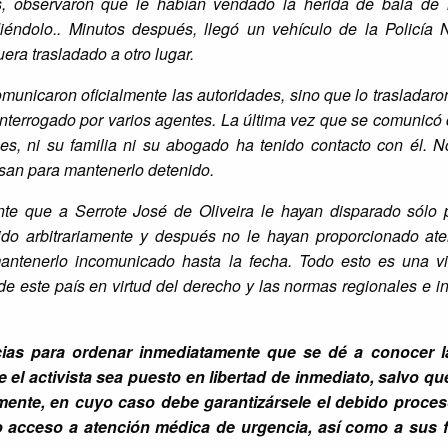
s, observaron que le habían vendado la herida de bala de 
iéndolo.
. Minutos después, llegó un vehículo de la Policía 
era trasladado a otro lugar.
municaron oficialmente las autoridades, sino que lo trasladaron
interrogado por varios agentes. La última vez que se comunicó 
nces, ni su familia ni su abogado ha tenido contacto con él. 
asan para mantenerlo detenido.
e que a Serrote José de Oliveira le hayan disparado sólo 
nido arbitrariamente y después no le hayan proporcionado at
ntenerlo incomunicado hasta la fecha. Todo esto es una vi
de este país en virtud del derecho y las normas regionales e i
cias para ordenar inmediatamente que se dé a conocer la
 el activista sea puesto en libertad de inmediato, salvo qu
lmente, en cuyo caso debe garantizársele el debido proce
no acceso a atención médica de urgencia, así como a sus f