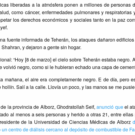
óxicas liberadas a la atmósfera ponen a millones de personas 
 salud, como cáncer, enfermedades pulmonares y respiratorias
spetar los derechos económicos y sociales tanto en la paz com
yef.
na fuente informada de Teherán, los ataques dañaron edificios
 Shahran, y dejaron a gente sin hogar.
cional: “Hoy [8 de marzo] el cielo sobre Teherán estaba negro. 
se volvió negro, como si le hubieran echado una capa de cemento
sta mañana, el aire era completamente negro. E de día, pero e
hollín. Salí a la calle. Llovía un poco, y las manos se me pusi
 de la provincia de Alborz, Ghodratollah Seif,
anunció que
el at
ado al menos a seis personas y herido a otras 21, entre ella
 presidente de la Universidad de Ciencias Médicas de Alborz
d
 un centro de diálisis cercano al depósito de combustible de Fa