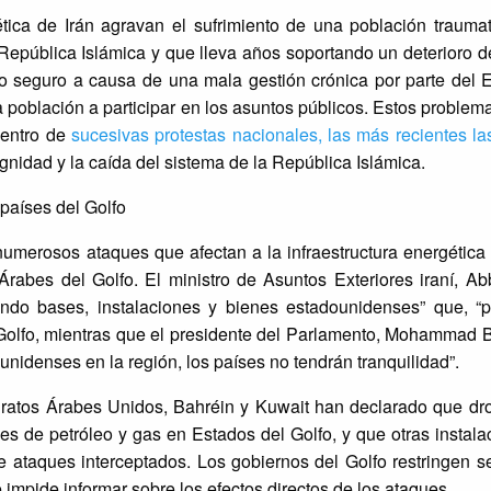
ética de Irán agravan el sufrimiento de una población trauma
epública Islámica y que lleva años soportando un deterioro d
rno seguro a causa de una mala gestión crónica por parte del 
 población a participar en los asuntos públicos. Estos problema
centro de
sucesivas protestas nacionales, las más recientes l
nidad y la caída del sistema de la República Islámica.
 países del Golfo
umerosos ataques que afectan a la infraestructura energética
abes del Golfo. El ministro de Asuntos Exteriores iraní, Ab
ndo bases, instalaciones y bienes estadounidenses” que, “p
Golfo, mientras que el presidente del Parlamento, Mohammad B
nidenses en la región, los países no tendrán tranquilidad”.
iratos Árabes Unidos, Bahréin y Kuwait han declarado que dro
es de petróleo y gas en Estados del Golfo, y que otras instal
de ataques interceptados. Los gobiernos del Golfo restringen 
e impide informar sobre los efectos directos de los ataques.