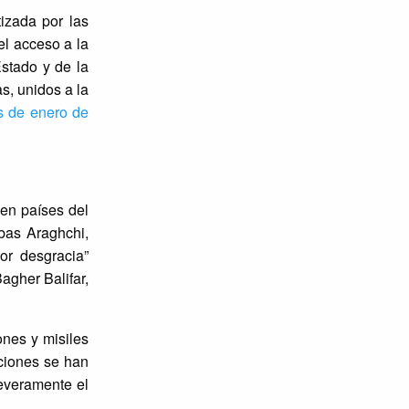
tizada por las
el acceso a la
Estado y de la
s, unidos a la
as de enero de
 en países del
bas Araghchi,
or desgracia”
agher Balifar,
nes y misiles
aciones se han
severamente el