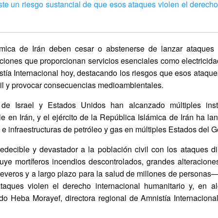
iste un riesgo sustancial de que esos ataques violen el derecho
ámica de Irán deben cesar o abstenerse de lanzar ataques il
laciones que proporcionan servicios esenciales como electricida
stía Internacional hoy, destacando los riesgos que esos ataqu
vil y provocar consecuencias medioambientales.
 de Israel y Estados Unidos han alcanzado múltiples inst
 en Irán, y el ejército de la República Islámica de Irán ha l
 infraestructuras de petróleo y gas en múltiples Estados del Go
decible y devastador a la población civil con los ataques di
uye mortíferos incendios descontrolados, grandes alteracione
everos y a largo plazo para la salud de millones de personas—
taques violen el derecho internacional humanitario y, en a
do Heba Morayef, directora regional de Amnistía Internaciona