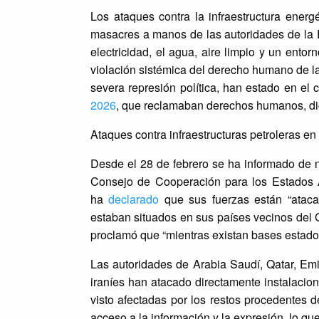
Los ataques contra la infraestructura energ
masacres a manos de las autoridades de la R
electricidad, el agua, aire limpio y un ento
violación sistémica del derecho humano de la
severa represión política, han estado en el 
2026
, que reclamaban derechos humanos, dig
Ataques contra infraestructuras petroleras en
Desde el 28 de febrero se ha informado de n
Consejo de Cooperación para los Estados Ár
ha
declarado
que sus fuerzas están “ataca
estaban situados en sus países vecinos del 
proclamó que “mientras existan bases estadou
Las autoridades de Arabia Saudí, Qatar, Em
iraníes han atacado directamente instalacion
visto afectadas por los restos procedentes 
acceso a la información y la expresión, lo qu