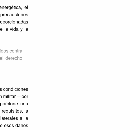
energética, el
s precauciones
proporcionadas
e la vida y la
idos contra
 el derecho
as condiciones
ón militar —por
oporcione una
requisitos, la
laterales a la
 de esos daños