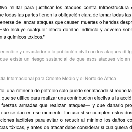
o militar para justificar los ataques contra infraestructura 
e todas las partes tienen la obligación clara de tomar todas la
abstenerse de lanzar ataques que causen muertes o heridas des
 Esto incluye cualquier efecto dominó indirecto y adverso sobr
n a químicos tóxicos.”
decible y devastador a la población civil con los ataques dirig
ca que existe un riesgo sustancial de que esos ataques violen
ía Internacional para Oriente Medio y el Norte de África
io, una refinería de petróleo sólo puede ser atacada si reúne l
, que se utilice para realizar una contribución efectiva a la acci
s fuerzas armadas que realizan ataques— y que dañarlo pr
as que se dan en ese momento. Incluso si se cumplen estos dos 
iones factibles para evitar o reducir al mínimo los daños co
ncias tóxicas, y antes de atacar debe considerar si cualquiera