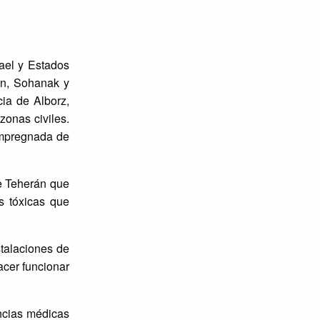
ael y Estados
an, Sohanak y
ia de Alborz,
onas civiles.
 impregnada de
de Teherán que
s tóxicas que
stalaciones de
acer funcionar
ncias médicas