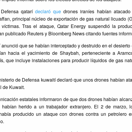
e Defensa qatarí
declaró que
drones iraníes habían atacado 
affan, principal núcleo de exportación de gas natural licuado (
 víctimas. Tras el ataque, Qatar Energy suspendió la prod
an publicado Reuters y Bloomberg News citando fuentes infor
í anunció que se habían interceptado y destruido en el desierto 
gían hacia el yacimiento de Shaybah, perteneciente a Aramc
, que incluye instalaciones para producir líquidos de gas natu
inisterio de Defensa kuwaití declaró que unos drones habían a
l de Kuwait.
nicación estatales informaron de que dos drones habían alcanz
y habían herido a un trabajador extranjero. El 2 de marzo, 
había producido un ataque con drones contra un petrolero e
o.