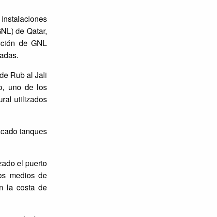
instalaciones
GNL) de Qatar,
ucción de GNL
madas.
de Rub al Jali
o, uno de los
ral utilizados
tacado tanques
ado el puerto
los medios de
n la costa de