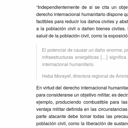
“Independientemente de si se cita un objetiv
derecho internacional humanitario dispone qu
factibles para reducir los daños civiles y 
a la población civil o dañen bienes civiles.
salud de la población civil, como la exposició
El potencial de causar un daño enorme, pre
infraestructuras energéticas […] signifi
internacional humanitario.
Heba Morayef, directora regional de Amnist
En virtud del derecho internacional humanitar
para considerarse un objetivo militar, es decir
ejemplo, produciendo combustible para la
ventaja militar definida en las circunstanci
parte atacante debe tomar todas las precauc
población civil, como la liberación de susta