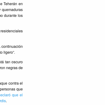
de Teherán en
 y quemaduras
o durante los
 residenciales
A continuación
 ligero”.
stá tan oscuro
eron negras de
aque contra el
s personas que
eclaró que el
rdis
.