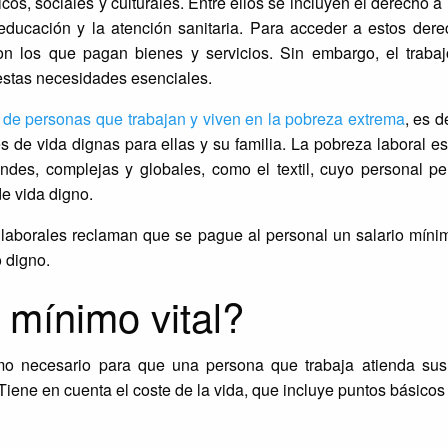
, sociales y culturales. Entre ellos se incluyen el derecho a l
 educación y la atención sanitaria. Para acceder a estos der
on los que pagan bienes y servicios. Sin embargo, el traba
 estas necesidades esenciales.
 de personas que trabajan y viven en la pobreza extrema
, es d
es de vida dignas para ellas y su familia. La pobreza laboral e
ndes, complejas y globales, como el textil, cuyo personal per
 de vida digno.
aborales reclaman que se pague al personal un salario mínimo
 digno.
 mínimo vital?
imo necesario para que una persona que trabaja atienda su
iene en cuenta el coste de la vida, que incluye puntos básico