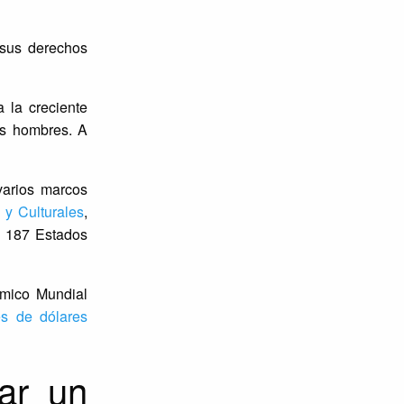
 sus derechos
 la creciente
os hombres. A
varios marcos
 y Culturales
,
n 187 Estados
ómico Mundial
es de dólares
ar un