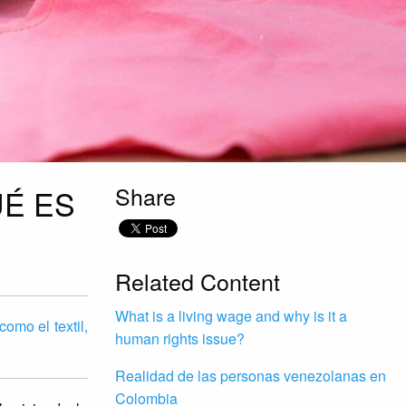
Share
UÉ ES
Related Content
What is a living wage and why is it a
omo el textil,
human rights issue?
Realidad de las personas venezolanas en
Colombia