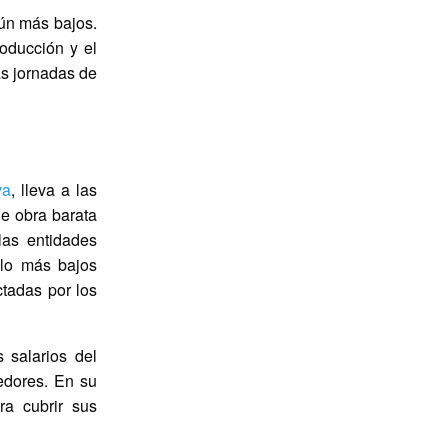
ún más bajos.
oducción y el
as jornadas de
va
, lleva a las
e obra barata
las entidades
 lo más bajos
tadas por los
 salarios del
edores. En su
ra cubrir sus