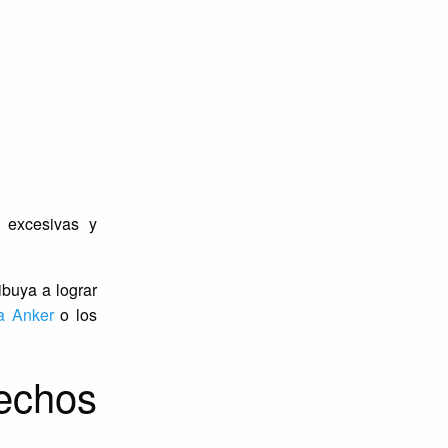
o excesivas y
ibuya a lograr
a Anker
o los
echos