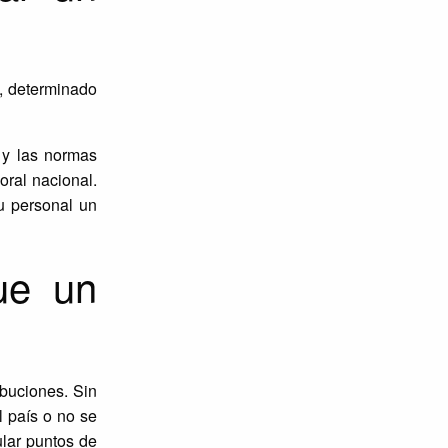
l, determinado
 y las normas
oral nacional.
u personal un
ue un
ibuciones. Sin
l país o no se
ular puntos de