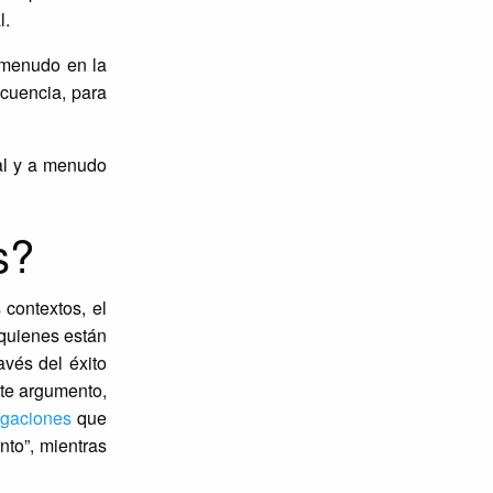
l.
 menudo en la
ecuencia, para
al y a menudo
s?
 contextos, el
 quienes están
vés del éxito
ste argumento,
igaciones
que
nto”, mientras