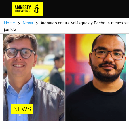
>
>
Home
News
Atentado contra Velásquez y Peche: 4 meses si
justicia
NEWS