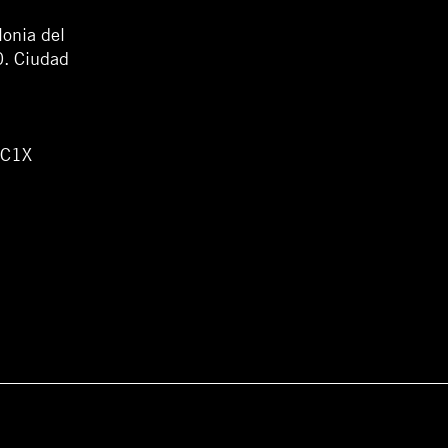
lonia del
0. Ciudad
WC1X