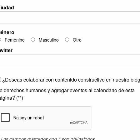
iudad
énero
Femenino
Masculino
Otro
witter
¿Deseas colaborar con contenido constructivo en nuestro blo
e derechos humanos y agregar eventos al calendario de esta
ágina? (**)
*
Los campos marcados con * son obligatorios