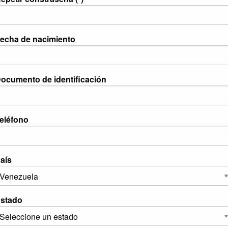
echa de nacimiento
ocumento de identificación
eléfono
aís
stado