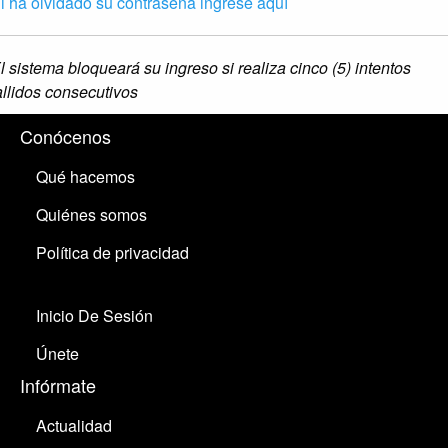
i ha olvidado su contraseña ingrese aquí
l sistema bloqueará su ingreso si realiza cinco (5) intentos
allidos consecutivos
Conócenos
Qué hacemos
Quiénes somos
Política de privacidad
Inicio De Sesión
Únete
Infórmate
Actualidad