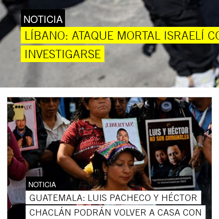
NOTICIA
LÍBANO: ATAQUE MORTAL ISRAELÍ C
INVESTIGARSE
NOTICIA
GUATEMALA: LUIS PACHECO Y HÉCTOR
CHACLÁN PODRÁN VOLVER A CASA CON