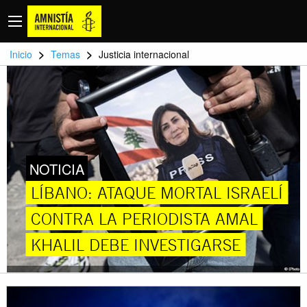
>
>
Inicio
Temas
Justicia internacional
NOTICIA
LÍBANO: ATAQUE MORTAL ISRAELÍ
CONTRA LA PERIODISTA AMAL
KHALIL DEBE INVESTIGARSE