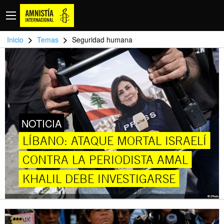
>
>
Inicio
Temas
Seguridad humana
NOTICIA
LÍBANO: ATAQUE MORTAL ISRAELÍ
CONTRA LA PERIODISTA AMAL
KHALIL DEBE INVESTIGARSE