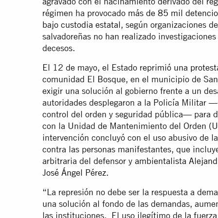
agravado con el hacinamiento derivado del rég
régimen ha provocado
más de 85 mil detencio
bajo custodia estatal
, según organizaciones de
salvadoreñas no han realizado investigaciones
decesos.
El 12 de mayo, el Estado r
eprimió una protest
comunidad El Bosque, en el municipio de Sant
exigir una solución al gobierno frente a un des
autoridades desplegaron a la Policía Militar 
control del orden y seguridad pública— para di
con la Unidad de Mantenimiento del Orden (UM
intervención concluyó con el uso abusivo de la
contra las personas manifestantes, que incluy
arbitraria del defensor y
ambientalista Alejan
José Ángel Pérez.
“La represión no debe ser la respuesta a dema
una solución al fondo de las demandas, aument
las instituciones. El uso ilegítimo de la fuerz