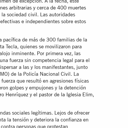
imen de excepción. A la fecha, este
nes arbitrarias y cerca de 400 muertes
 la sociedad civil. Las autoridades
 efectivas e independientes sobre estos
a pacífica
de más de 300 familias de la
a Tecla, quienes se movilizaron para
alojo inminente. Por primera vez, las
—una fuerza sin competencia legal para el
spersar a las y los manifestantes, junto
O) de la Policía Nacional Civil. La
 fuerza que resultó en agresiones físicas
eron golpes y empujones y la detención
dro Henríquez
y
el pastor de la Iglesia Elim,
ndas sociales legítimas. Lejos de ofrecer
a la tensión y deteriora la confianza en
a contra personas que protestan