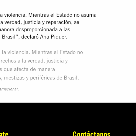
la violencia. Mientras el Estado no asuma
a verdad, justicia y reparación, se
manera desproporcionada a las
 Brasil”, declaró Ana Piquer.
 la violencia. Mientras el Estado no
echos a la verdad, justicia y
os que afecta de manera
mestizas y periféricas de Brasil.
ernacional.
ate
Contáctanos