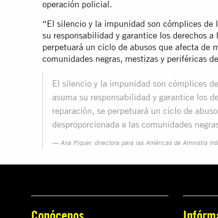
operación policial.
“El silencio y la impunidad son cómplices de 
su responsabilidad y garantice los derechos a l
perpetuará un ciclo de abusos que afecta de 
comunidades negras, mestizas y periféricas de
El silencio y la impunidad son cómplices de
asuma su responsabilidad y garantice los der
reparación, se perpetuará un ciclo de abus
desproporcionada a las comunidades negras, 
Ana Piquer, directora para las Américas de Amnistía Int
Conócenos
Infórm