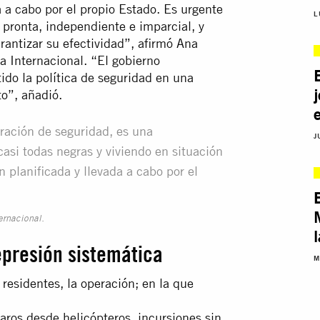
 a cabo por el propio Estado. Es urgente
L
 pronta, independiente e imparcial, y
arantizar su efectividad”, afirmó Ana
a Internacional. “El gobierno
ido la política de seguridad en una
to”, añadió.
ración de seguridad, es una
J
asi todas negras y viviendo en situación
 planificada y llevada a cabo por el
ernacional.
l
represión sistemática
M
residentes, la operación; en la que
aros desde helicópteros, incursiones sin