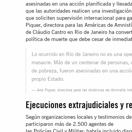
asesinadas en una acción planificada y llevada
que las autoridades realicen una investigación
que soliciten supervisión internacional para g
Piquer, directora para las Américas de Amnistí
de Cláudio Castro en Rio de Janeiro ha convert
política de muerte que debe cesar de inmedia
Lo ocurrido en Río de Janeiro no es una ope
masacre. Más de un centenar de personas, c
de pobreza, fueron asesinadas en una acción
propio Estado.
Ana Piquer, directora para las Américas de Amnistía Int
Ejecuciones extrajudiciales y 
Según organizaciones locales
y testimonios de 
participaron más de
2.500 agentes de
las Policías Civil y Militar;
habría incluido disp