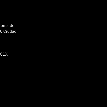
lonia del
0. Ciudad
WC1X