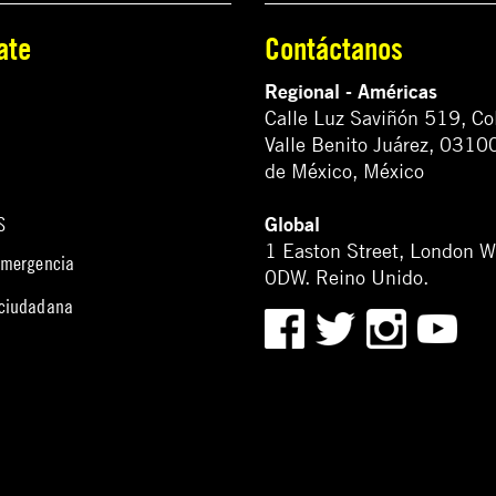
ate
Contáctanos
Regional - Américas
Calle Luz Saviñón 519, Co
Valle Benito Juárez, 0310
de México, México
Global
S
1 Easton Street, London 
emergencia
0DW. Reino Unido.
 ciudadana