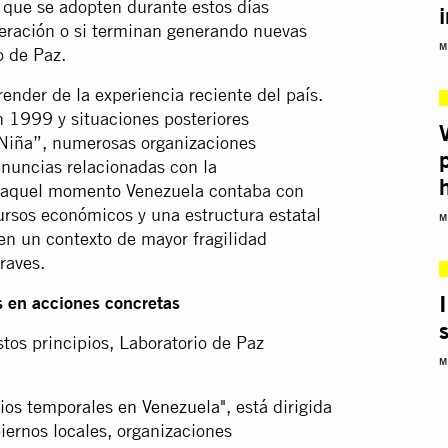
 que se adopten durante estos días
peración o si terminan generando nuevas
M
o de Paz.
ender de la experiencia reciente del país.
n 1999 y situaciones posteriores
Niña”, numerosas organizaciones
nuncias relacionadas con la
En aquel momento Venezuela contaba con
ursos económicos y una estructura estatal
M
 en un contexto de mayor fragilidad
raves.
s en acciones concretas
estos principios, Laboratorio de Paz
M
ios temporales en Venezuela"
, está dirigida
biernos locales, organizaciones