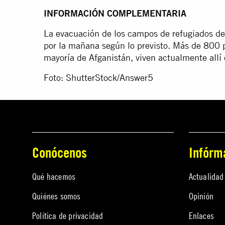
INFORMACIÓN COMPLEMENTARIA
La evacuación de los campos de refugiados d
por la mañana según lo previsto. Más de 800 
mayoría de Afganistán, viven actualmente allí
Foto: ShutterStock/Answer5
Conócenos
Infórm
Qué hacemos
Actualidad
Quiénes somos
Opinión
Política de privacidad
Enlaces