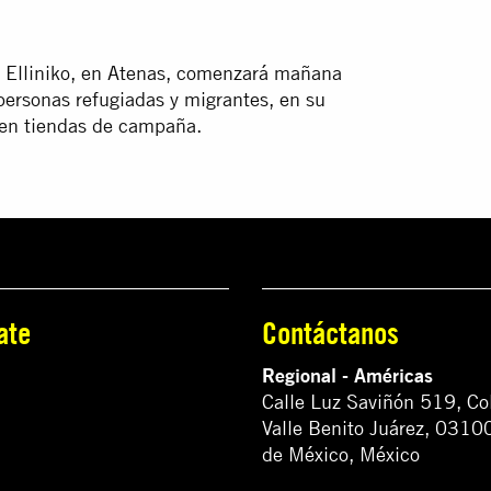
e Elliniko, en Atenas, comenzará mañana
personas refugiadas y migrantes, en su
 en tiendas de campaña.
ate
Contáctanos
Regional - Américas
Calle Luz Saviñón 519, Co
Valle Benito Juárez, 0310
de México, México