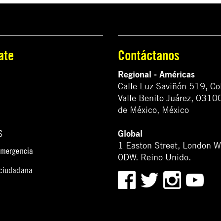
ate
Contáctanos
Regional - Américas
Calle Luz Saviñón 519, Co
Valle Benito Juárez, 0310
de México, México
Global
S
1 Easton Street, London 
emergencia
0DW. Reino Unido.
 ciudadana