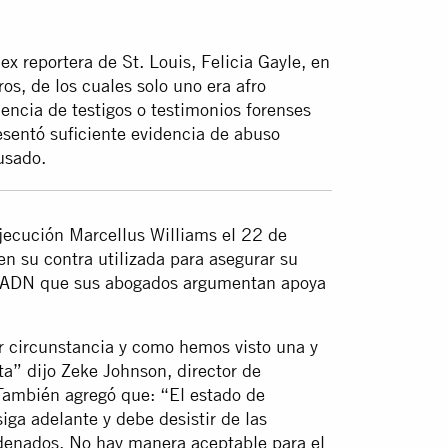
x reportera de St. Louis, Felicia Gayle, en
, de los cuales solo uno era afro
encia de testigos o testimonios forenses
esentó suficiente evidencia de abuso
usado.
ejecución Marcellus Williams el 22 de
 en su contra utilizada para asegurar su
n ADN que sus abogados argumentan apoya
r circunstancia y como hemos visto una y
uta” dijo Zeke Johnson, director de
También agregó que: “El estado de
iga adelante y debe desistir de las
denados. No hay manera aceptable para el