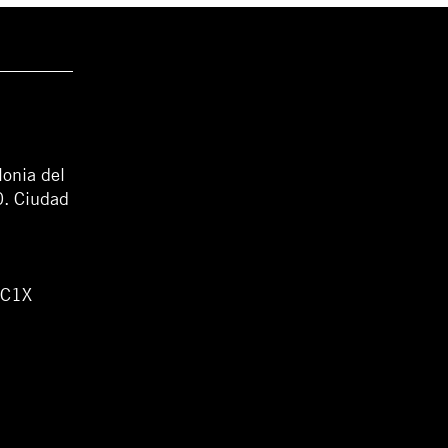
lonia del
0. Ciudad
WC1X