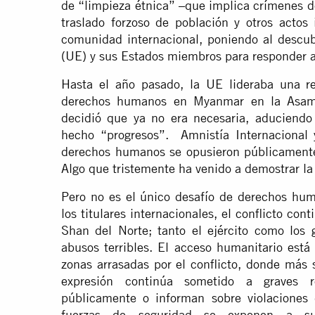
de “limpieza étnica” –que implica crímenes de
traslado forzoso de población y otros actos
comunidad internacional, poniendo al descub
(UE) y sus Estados miembros para responder a 
Hasta el año pasado, la UE lideraba una re
derechos humanos en Myanmar en la Asamb
decidió que ya no era necesaria, aduciend
hecho “progresos”. Amnistía Internacional y
derechos humanos se opusieron públicamente
Algo que tristemente ha venido a demostrar la 
Pero no es el único desafío de derechos hu
los titulares internacionales, el conflicto con
Shan del Norte; tanto el ejército como los
abusos terribles. El acceso humanitario está
zonas arrasadas por el conflicto, donde más s
expresión continúa sometido a graves r
públicamente o informan sobre violaciones
fuerzas de seguridad se exponen a sufr