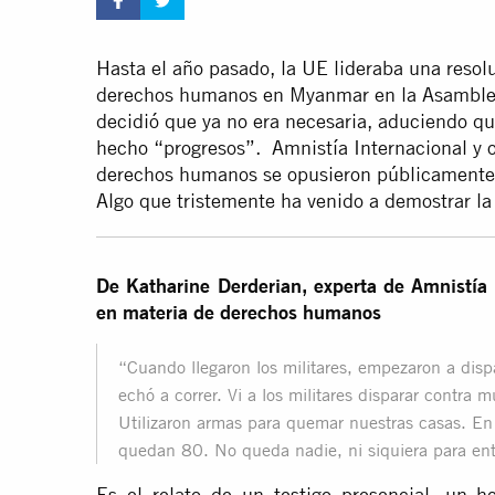
Hasta el año pasado, la UE lideraba una resolu
derechos humanos en Myanmar en la Asamblea
decidió que ya no era necesaria, aduciendo q
hecho “progresos”. Amnistía Internacional y o
derechos humanos se opusieron públicamente 
Algo que tristemente ha venido a demostrar la 
De Katharine Derderian, experta de Amnistía I
en materia de derechos humanos
“Cuando llegaron los militares, empezaron a disp
echó a correr. Vi a los militares disparar contr
Utilizaron armas para quemar nuestras casas. En
quedan 80. No queda nadie, ni siquiera para ente
Es el relato de un testigo presencial, un