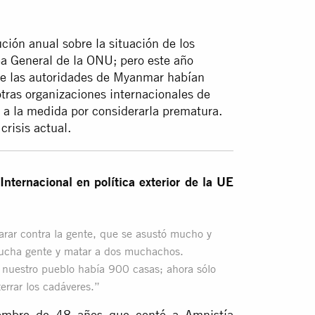
ción anual sobre la situación de los
 General de la ONU; pero este año
ue las autoridades de Myanmar habían
tras organizaciones internacionales de
a la medida por considerarla prematura.
crisis actual.
nternacional en política exterior de la UE
arar contra la gente, que se asustó mucho y
a mucha gente y matar a dos muchachos.
 nuestro pueblo había 900 casas; ahora sólo
rrar los cadáveres.”
 hombre de 48 años que contó a Amnistía