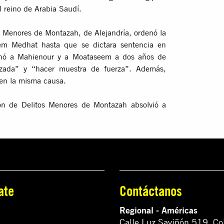
al reino de Arabia Saudí.
 Menores de Montazah, de Alejandría, ordenó la
em Medhat hasta que se dictara sentencia en
denó a Mahienour y a Moataseem a dos años de
rizada” y “hacer muestra de fuerza”. Además,
s en la misma causa.
ón de Delitos Menores de Montazah absolvió a
ate
Contáctanos
Regional - Américas
Calle Luz Saviñón 519, Co