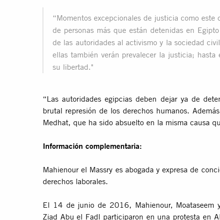
“Momentos excepcionales de justicia como este o
de personas más que están detenidas en Egipto 
de las autoridades al activismo y la sociedad civ
ellas también verán prevalecer la justicia; has
su libertad."
“Las autoridades egipcias deben dejar ya de deten
brutal represión de los derechos humanos. Además
Medhat, que ha sido absuelto en la misma causa q
Información complementaria:
Mahienour el Massry es abogada y expresa de conci
derechos laborales.
El 14 de junio de 2016, Mahienour, Moataseem y
Ziad Abu el Fadl participaron en una protesta en Al