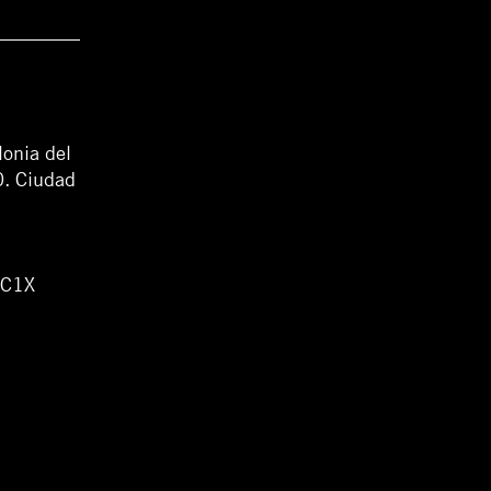
lonia del
0. Ciudad
WC1X