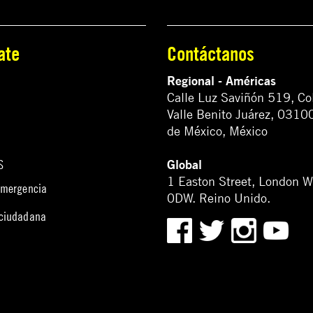
ate
Contáctanos
Regional - Américas
Calle Luz Saviñón 519, Co
Valle Benito Juárez, 0310
de México, México
Global
S
1 Easton Street, London 
emergencia
0DW. Reino Unido.
 ciudadana