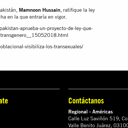
Pakistán,
Mamnoon Hussain
, ratifique la ley
ha en la que entraría en vigor.
/pakistan-aprueba-un-proyecto-de-ley-que-
as-transgenero__15052018.html
blacional-visibiliza-los-transexuales/
ate
Contáctanos
Regional - Américas
Calle Luz Saviñón 519, Co
Valle Benito Juárez, 0310