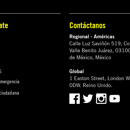
ate
Contáctanos
Regional - Américas
Calle Luz Saviñón 519, Co
Valle Benito Juárez, 0310
de México, México
Global
S
1 Easton Street, London 
emergencia
0DW. Reino Unido.
 ciudadana