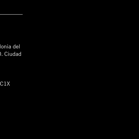
lonia del
0. Ciudad
WC1X