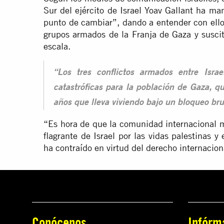
Sur del ejército de Israel Yoav Gallant ha ma
punto de cambiar”, dando a entender con ello 
grupos armados de la Franja de Gaza y suscit
escala.
“Los tres conflictos armados entre Isr
catastróficas para la población de Gaza, q
años que lleva viviendo bajo un bloqueo bru
“Es hora de que la comunidad internacional mu
flagrante de Israel por las vidas palestinas 
ha contraído en virtud del derecho internacion
Conócenos
Infórm