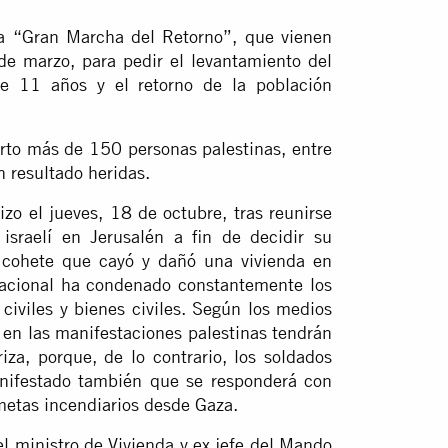
 la “Gran Marcha del Retorno”, que vienen
de marzo, para pedir el levantamiento del
e 11 años y el retorno de la población
to más de 150 personas palestinas, entre
n resultado heridas.
izo el jueves, 18 de octubre, tras reunirse
israelí en Jerusalén a fin de decidir su
 cohete que cayó y dañó una vivienda en
rnacional ha condenado constantemente los
civiles y bienes civiles. Según los medios
 en las manifestaciones palestinas tendrán
iza, porque, de lo contrario, los soldados
anifestado también que se responderá con
metas incendiarios desde Gaza.
l ministro de Vivienda y ex jefe del Mando