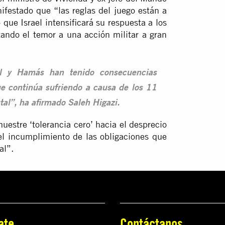
nifestado que “las reglas del juego están a
que Israel intensificará su respuesta a los
ando el temor a una acción militar a gran
ael y Hamás han tenido consecuencias
ue continúa sufriendo a causa de los 11
tal”, ha afirmado Saleh Higazi.
estre ‘tolerancia cero’ hacia el desprecio
y el incumplimiento de las obligaciones que
al”.
ate
Contáctanos