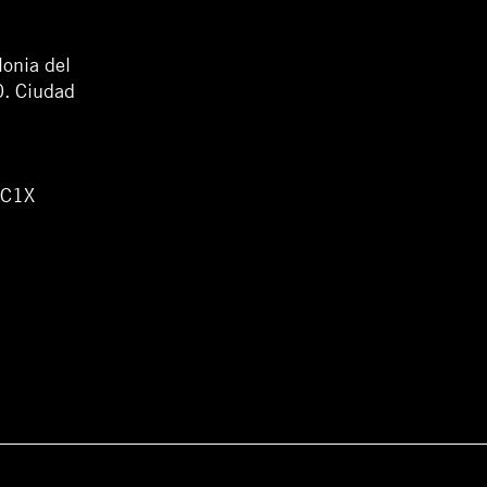
lonia del
0. Ciudad
WC1X