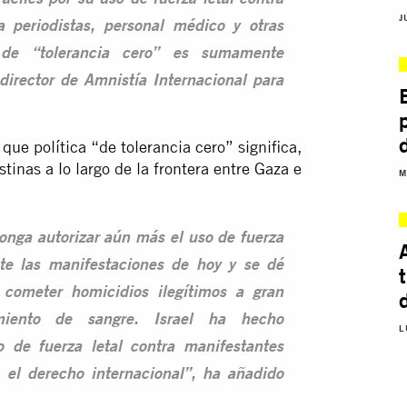
sraelíes por su uso de fuerza letal contra
J
a periodistas, personal médico y otras
 de “tolerancia cero” es sumamente
director de Amnistía Internacional para
que política “de tolerancia cero” significa,
inas a lo largo de la frontera entre Gaza e
M
onga autorizar aún más el uso de fuerza
te las manifestaciones de hoy y se dé
a cometer homicidios ilegítimos a gran
miento de sangre. Israel ha hecho
L
o de fuerza letal contra manifestantes
 el derecho internacional”, ha añadido