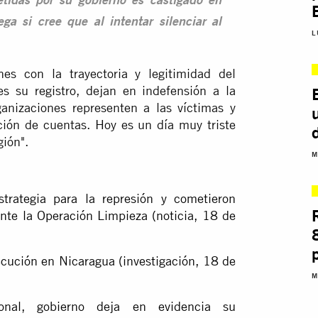
tidas por su gobierno es castigado en
ga si cree que al intentar silenciar al
L
s con la trayectoria y legitimidad del
es su registro, dejan en indefensión a la
anizaciones representen a las víctimas y
ción de cuentas. Hoy es un día muy triste
ión".
M
strategia para la represión y cometieron
nte la Operación Limpieza (noticia, 18 de
secución en Nicaragua (investigación, 18 de
M
cional, gobierno deja en evidencia su