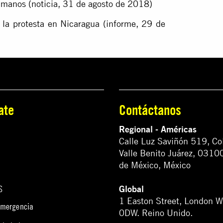
umanos (noticia, 31 de agosto de 2018)
e la protesta en Nicaragua (informe, 29 de
ate
Contáctanos
Regional - Américas
Calle Luz Saviñón 519, Co
Valle Benito Juárez, 0310
de México, México
Global
S
1 Easton Street, London 
emergencia
0DW. Reino Unido.