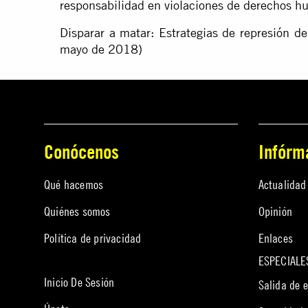
responsabilidad en violaciones de derechos h
Disparar a matar: Estrategias de represión d
mayo de 2018)
Conócenos
Infórm
Qué hacemos
Actualidad
Quiénes somos
Opinión
Política de privacidad
Enlaces
ESPECIALE
Inicio De Sesión
Salida de 