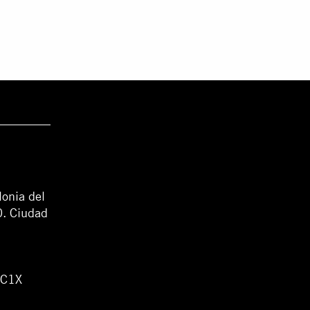
lonia del
0. Ciudad
WC1X