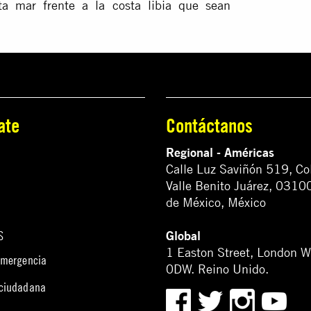
a mar frente a la costa libia que sean
ate
Contáctanos
Regional - Américas
Calle Luz Saviñón 519, Co
Valle Benito Juárez, 0310
de México, México
Global
S
1 Easton Street, London 
emergencia
0DW. Reino Unido.
 ciudadana