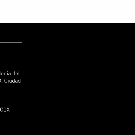
lonia del
0. Ciudad
WC1X