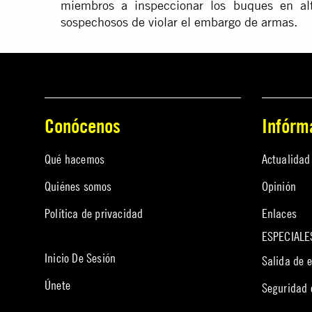
miembros a inspeccionar los buques en alt
sospechosos de violar el embargo de armas.
Conócenos
Infórm
Qué hacemos
Actualidad
Quiénes somos
Opinión
Política de privacidad
Enlaces
ESPECIALE
Inicio De Sesión
Salida de 
Únete
Seguridad