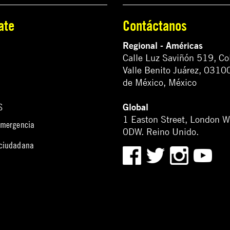
ate
Contáctanos
Regional - Américas
Calle Luz Saviñón 519, Co
Valle Benito Juárez, 0310
de México, México
Global
S
1 Easton Street, London 
emergencia
0DW. Reino Unido.
 ciudadana