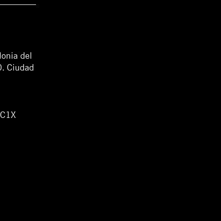
lonia del
0. Ciudad
WC1X