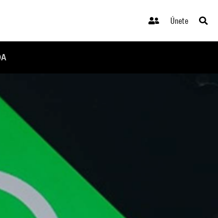
Únete
DA