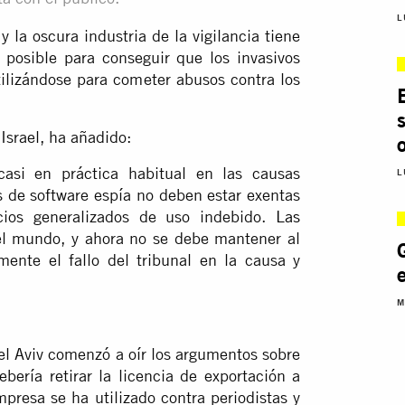
L
 la oscura industria de la vigilancia tiene
posible para conseguir que los invasivos
lizándose para cometer abusos contra los
Israel, ha añadido:
asi en práctica habitual en las causas
L
s de software espía no deben estar exentas
cios generalizados de uso indebido.
Las
l mundo, y ahora no se debe mantener al
ente el fallo del tribunal en la causa y
M
 Tel Aviv comenzó a oír los argumentos sobre
bería retirar la licencia de exportación a
resa se ha utilizado contra periodistas y