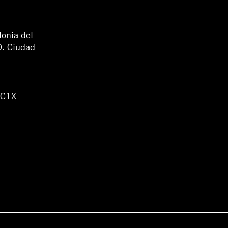
lonia del
0. Ciudad
WC1X