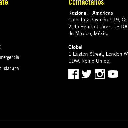
ate
Contáctanos
Regional - Américas
Calle Luz Saviñón 519, Co
Valle Benito Juárez, 0310
de México, México
Global
S
1 Easton Street, London 
emergencia
0DW. Reino Unido.
 ciudadana