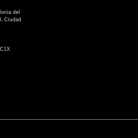
lonia del
0. Ciudad
WC1X