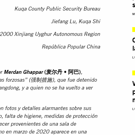
Kuqa County Public Security Bureau
M
Jiefang Lu, Kuqa Shi
2000 Xinjiang Uyghur Autonomous Region
República Popular China
L
(
麦尔丹
•
阿巴
)
or
Merdan Ghappar
,
s forzosas” (
强制措施
), que fue detenido
ngdong, y a quien no se ha vuelto a ver
n fotos y detalles alarmantes sobre sus
L
, falta de higiene, medidas de protección
recer provenientes de una sala de
smo en marzo de 2020 aparece en una