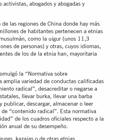
 activistas, abogados y abogadas y
 de las regiones de China donde hay más
millones de habitantes pertenecen a etnias
 musulmán, como la uigur (unos 11,3
lones de personas) y otras, cuyos idiomas,
entes de los de la etnia han, mayoritaria
romulgó la “Normativa sobre
a amplia variedad de conductas calificadas
iento radical”, desacreditar o negarse a
estatales, llevar burka, llevar una barba
 y publicar, descargar, almacenar o leer
l de “contenido radical”. Esta normativa
dad” de los cuadros oficiales respecto a la
isión anual de su desempeño.
ures, kazajas o de otras etnias