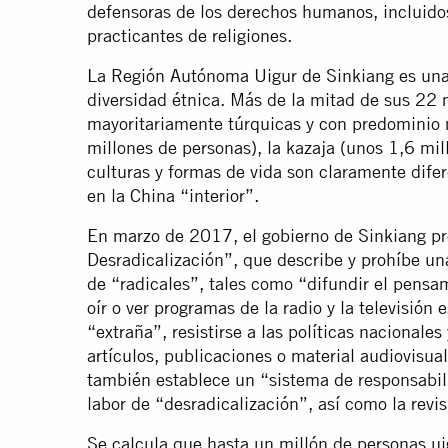
defensoras de los derechos humanos, incluidos
practicantes de religiones.
La Región Autónoma Uigur de Sinkiang es una
diversidad étnica. Más de la mitad de sus 22 
mayoritariamente túrquicas y con predominio
millones de personas), la kazaja (unos 1,6 mil
culturas y formas de vida son claramente difer
en la China “interior”.
En marzo de 2017, el gobierno de Sinkiang p
Desradicalización”, que describe y prohíbe un
de “radicales”, tales como “difundir el pensam
oír o ver programas de la radio y la televisión 
“extraña”, resistirse a las políticas nacionales
artículos, publicaciones o material audiovisua
también establece un “sistema de responsabili
labor de “desradicalización”, así como la rev
Se calcula que hasta un millón de personas uig