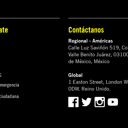
ate
Contáctanos
Regional - Américas
Calle Luz Saviñón 519, Co
Valle Benito Juárez, 0310
de México, México
Global
S
1 Easton Street, London 
emergencia
0DW. Reino Unido.
 ciudadana