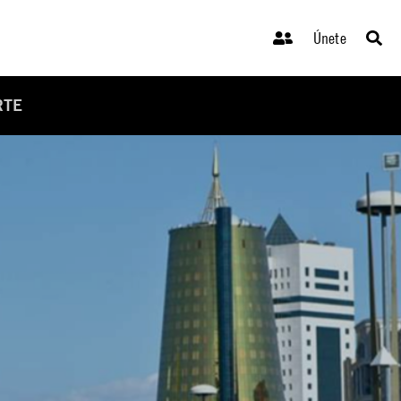
Únete
RTE