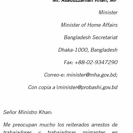
Mr. Asaduzzaman Khan, MP
Minister
Minister of Home Affairs
Bangladesh Secretariat
Dhaka-1000, Bangladesh
Fax: +88-02-9347290
Correo-e:
minister@mha.gov.bd
;
l
Con copia a
minister@probashi.gov.bd
Señor Ministro Khan:
Me preocupan mucho los reiterados arrestos de
trabajadores y trabajadoras migrantes en