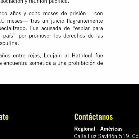
asociación y reunión pacífica.
nco años y ocho meses de prisión —con
10 meses— tras un juicio flagrantemente
pecializado. Fue acusada de “espiar para
su país” por promover los derechos de las
sculina.
años entre rejas,
Loujain al Hathloul fue
se encuentra sometida a una prohibición de
ate
Contáctanos
Regional - Américas
Calle Luz Saviñón 519, Co