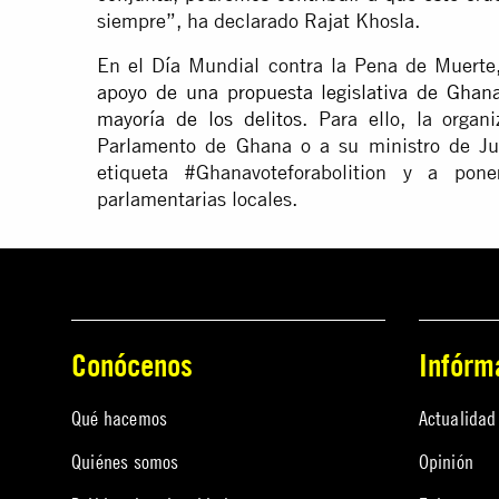
siempre”, ha declarado Rajat Khosla.
En el Día Mundial contra la Pena de Muert
apoyo de una propuesta legislativa de Ghana
mayoría de los delitos
. Para ello, la organ
Parlamento de Ghana o a su ministro de Just
etiqueta #Ghanavoteforabolition y a pon
parlamentarias locales.
Conócenos
Infórm
Qué hacemos
Actualidad
Quiénes somos
Opinión