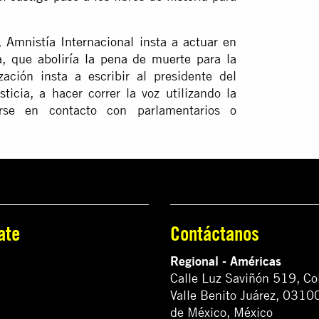
e,
Amnistía Internacional insta a actuar en
, que aboliría la pena de muerte para la
ización insta a escribir al presidente del
icia, a hacer correr la voz utilizando la
erse en contacto con parlamentarios o
ate
Contáctanos
Regional - Américas
Calle Luz Saviñón 519, Co
Valle Benito Juárez, 0310
de México, México