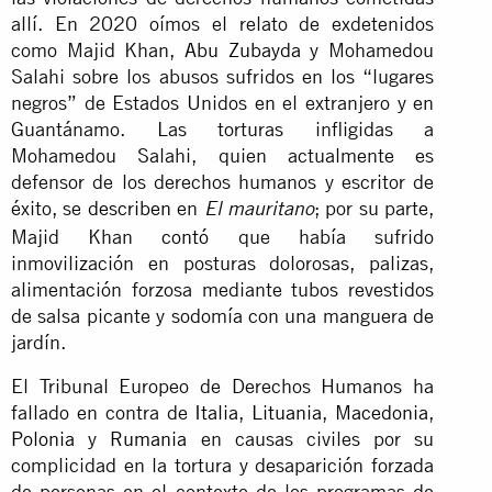
allí. En 2020 oímos el relato de exdetenidos
como Majid Khan,
Abu Zubayda
y Mohamedou
Salahi sobre los abusos sufridos en los “lugares
negros” de Estados Unidos en el extranjero y en
Guantánamo. Las torturas infligidas a
Mohamedou Salahi, quien actualmente es
defensor de los derechos humanos y escritor de
éxito, se
describen
en
; por su parte,
El mauritano
Majid Khan
contó
que había sufrido
inmovilización en posturas dolorosas, palizas,
alimentación forzosa mediante tubos revestidos
de salsa picante y sodomía con una manguera de
jardín.
El Tribunal Europeo de Derechos Humanos ha
fallado en contra de
Italia
,
Lituania
,
Macedonia
,
Polonia
y
Rumania
en causas civiles por su
complicidad en la tortura y desaparición forzada
de personas en el contexto de los programas de