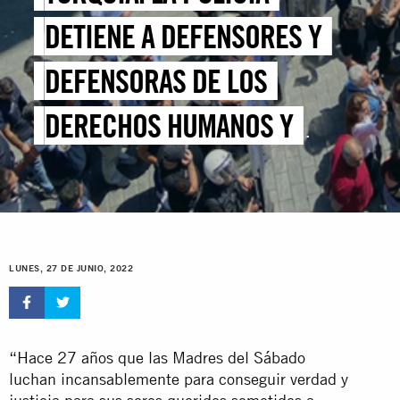
DETIENE A DEFENSORES Y
DEFENSORAS DE LOS
DERECHOS HUMANOS Y
FAMILIARES DE PERSONAS
DESAPARECIDAS EN LA
VIGILIA NÚMERO 900 DE LAS
LUNES, 27 DE JUNIO, 2022
MADRES/PERSONAS DEL
SÁBADO
“Hace 27 años que las Madres del Sábado
luchan incansablemente para conseguir verdad y