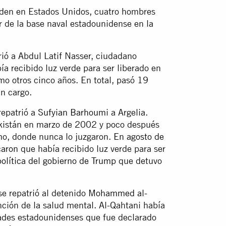
iden en Estados Unidos, cuatro hombres
ar de la base naval estadounidense en la
rió a Abdul Latif Nasser, ciudadano
a recibido luz verde para ser liberado en
 otros cinco años. En total, pasó 19
n cargo.
repatrió a
Sufyian Barhoumi
a Argelia.
kistán en marzo de 2002 y poco después
mo, donde nunca lo juzgaron.
En agosto de
caron
que había recibido luz verde para ser
política del gobierno de Trump
que detuvo
e repatrió al detenido
Mohammed al-
nción de la salud mental. Al-Qahtani había
dades estadounidenses que fue declarado