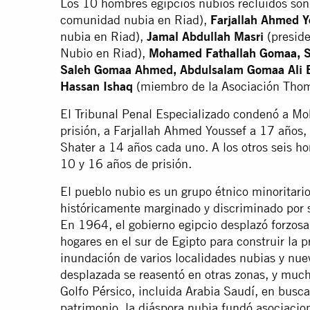
Los 10 hombres egipcios nubios recluidos so
comunidad nubia en Riad),
Farjallah Ahmed Y
nubia en Riad),
Jamal Abdullah Masri
(preside
Nubio en Riad),
Mohamed Fathallah Gomaa, Sa
Saleh Gomaa Ahmed, Abdulsalam Gomaa Ali B
Hassan Ishaq
(miembro de la Asociación Thom
El Tribunal Penal Especializado condenó a 
prisión, a Farjallah Ahmed Youssef a 17 años
Shater a 14 años cada uno. A los otros seis 
10 y 16 años de prisión.
El pueblo nubio es un grupo étnico minoritari
históricamente marginado y discriminado por su
En 1964, el gobierno egipcio desplazó forzos
hogares en el sur de Egipto para construir la 
inundación de varios localidades nubias y nu
desplazada se reasentó en otras zonas, y much
Golfo Pérsico, incluida Arabia Saudí, en busca
patrimonio, la diáspora nubia fundó asociacio