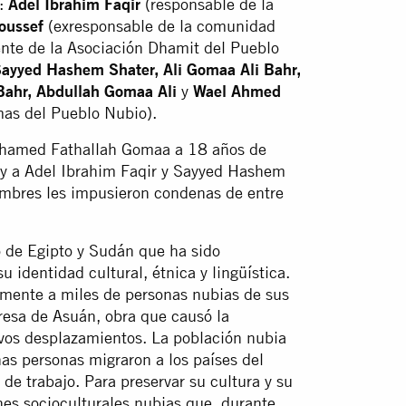
n:
Adel Ibrahim Faqir
(responsable de la
oussef
(exresponsable de la comunidad
nte de la Asociación Dhamit del Pueblo
yyed Hashem Shater, Ali Gomaa Ali Bahr,
ahr, Abdullah Gomaa Ali
y
Wael Ahmed
as del Pueblo Nubio).
Mohamed Fathallah Gomaa a 18 años de
, y a Adel Ibrahim Faqir y Sayyed Hashem
hombres les impusieron condenas de entre
o de Egipto y Sudán que ha sido
 identidad cultural, étnica y lingüística.
amente a miles de personas nubias de sus
presa de Asuán, obra que causó la
evos desplazamientos. La población nubia
as personas migraron a los países del
 de trabajo. Para preservar su cultura y su
nes socioculturales nubias que, durante