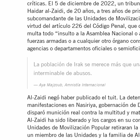
críticas. El 5 de diciembre de 2022, un tribu
Haidar al-Zaidi, de 20 años, a tres años de pris
subcomandante de las Unidades de Movilizaci
virtud del artículo 226 del
Código Penal
, que 
multa todo “insulto a la Asamblea Nacional o al
fuerzas armadas o a cualquier otro órgano cons
agencias o departamentos oficiales o semiofici
La población de Irak se merece más que una
interminable de abusos.
Aya Majzoub, Amnistía Internacional
Al-Zaidi
negó
haber publicado el tuit. La dete
manifestaciones en Nasiriya, gobernación de Dh
disparó munición real contra la multitud y ma
Al-Zaidi ha sido liberado y los cargos en su c
Unidades de Movilización Popular
retiraran
la 
un miembro de las Unidades y la familia de Al