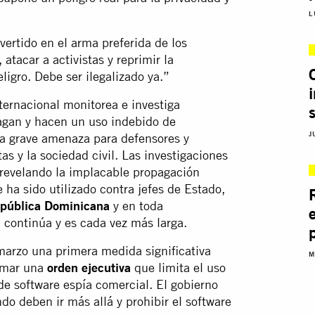
L
vertido en el arma preferida de los
 atacar a activistas y reprimir la
igro. Debe ser ilegalizado ya.”
ternacional monitorea e investiga
agan y hacen un uso indebido de
J
na grave amenaza para defensores y
s y la sociedad civil. Las investigaciones
 revelando la implacable propagación
e ha sido utilizado contra jefes de Estado,
pública Dominicana
y en toda
ta continúa y es cada vez más larga.
arzo una primera medida significativa
M
rmar una
orden ejecutiva
que limita el uso
de software espía comercial. El gobierno
o deben ir más allá y prohibir el software