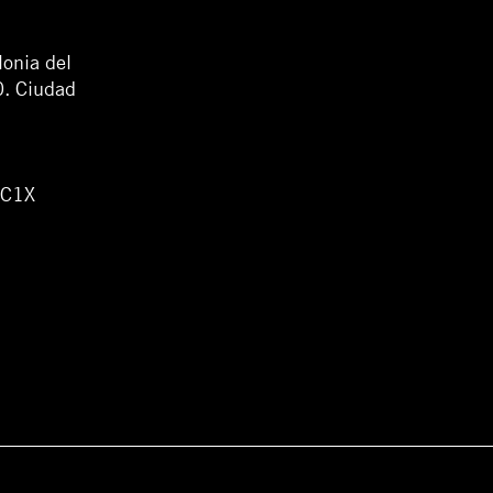
lonia del
0. Ciudad
WC1X