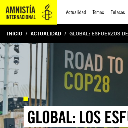
Actualidad
Temas
Enlaces
INICIO
ACTUALIDAD
GLOBAL: ESFUERZOS DE
GLOBAL: LOS ES