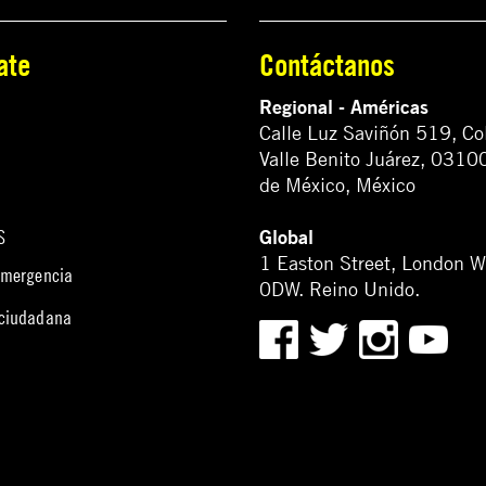
ate
Contáctanos
Regional - Américas
Calle Luz Saviñón 519, Co
Valle Benito Juárez, 0310
de México, México
Global
S
1 Easton Street, London 
emergencia
0DW. Reino Unido.
 ciudadana