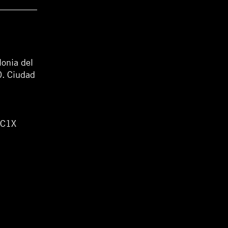
lonia del
0. Ciudad
WC1X