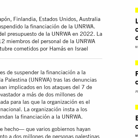
apón, Finlandia, Estados Unidos, Australia
uspendido la financiación de la UNRWA.
 del presupuesto de la UNRWA en 2022. La
e 12 miembros del personal de la UNRWA
V
ctubre cometidos por Hamás en Israel
s de suspender la financiación a la
da Palestina (UNRWA) tras las denuncias
an implicados en los ataques del 7 de
J
 devastador a más de dos millones de
ada para las que la organización es el
nacional. La organización insta a los
endan la financiación a la UNRWA.
e hecho— que varios gobiernos hayan
to a dos millones de personas palestinas
M